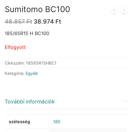
Sumitomo BC100
Original
Current
48.857
Ft
38.974
Ft
price
price
was:
is:
185/65R15 H BC100
48.857 Ft.
38.974 Ft.
Elfogyott
Cikkszám:
18565R15HBC1
Kategória:
Egyéb
További információk
szélesség
185