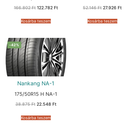
Original
Current
Original
Current
166.802
Ft
122.782
Ft
52.146
Ft
27.926
Ft
price
price
price
price
was:
is:
was:
is:
166.802 Ft.
122.782 Ft.
52.146 Ft.
27.926 F
Kosárba teszem
Kosárba teszem
-42%
Nankang NA-1
175/50R15 H NA-1
Original
Current
38.875
Ft
22.548
Ft
price
price
was:
is:
38.875 Ft.
22.548 Ft.
Kosárba teszem