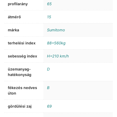
profilarány
65
átmérő
15
márka
Sumitomo
terhelési index
88=560kg
sebesség index
H=210 km/h
üzemanyag-
D
hatékonyság
fékezés nedves
B
úton
gördülési zaj
69