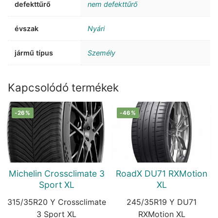
defekttűrő
nem defekttűrő
évszak
Nyári
jármű típus
Személy
Kapcsolódó termékek
-26%
-46%
Michelin Crossclimate 3
RoadX DU71 RXMotion
Sport XL
XL
315/35R20 Y Crossclimate
245/35R19 Y DU71
3 Sport XL
RXMotion XL