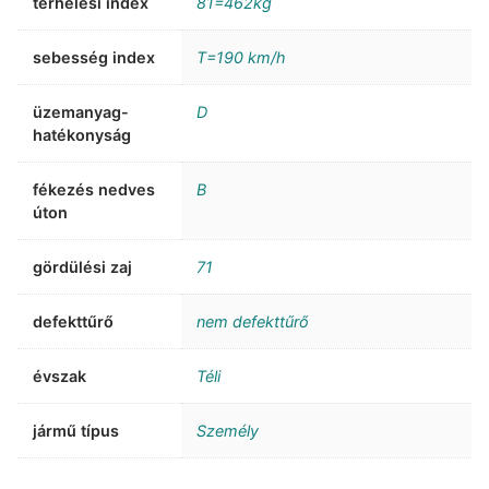
terhelési index
81=462kg
sebesség index
T=190 km/h
üzemanyag-
D
hatékonyság
fékezés nedves
B
úton
gördülési zaj
71
defekttűrő
nem defekttűrő
évszak
Téli
jármű típus
Személy