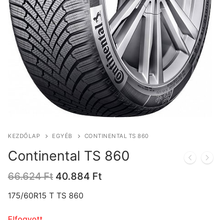
KEZDŐLAP
EGYÉB
CONTINENTAL TS 860
Continental TS 860
Original
Current
66.624
Ft
40.884
Ft
price
price
was:
is:
175/60R15 T TS 860
66.624 Ft.
40.884 Ft.
Elfogyott