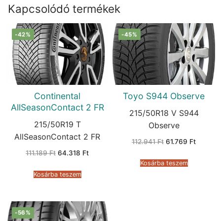
Kapcsolódó termékek
-42%
-45%
Continental
Toyo S944 Observe
AllSeasonContact 2 FR
215/50R18 V S944
215/50R19 T
Observe
AllSeasonContact 2 FR
Original
Current
112.941
Ft
61.769
Ft
price
price
Original
Current
111.189
Ft
64.318
Ft
was:
is:
price
price
112.941 Ft.
61.769 F
Kosárba teszem
was:
is:
111.189 Ft.
64.318 Ft.
Kosárba teszem
-56%