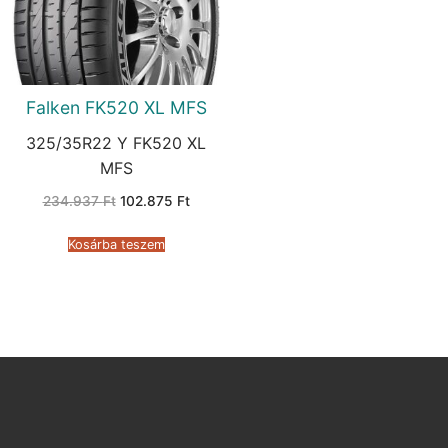
Falken FK520 XL MFS
325/35R22 Y FK520 XL
MFS
Original
Current
234.937
Ft
102.875
Ft
price
price
was:
is:
234.937 Ft.
102.875 Ft.
Kosárba teszem