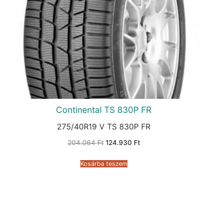
Continental TS 830P FR
275/40R19 V TS 830P FR
Original
Current
204.064
Ft
124.930
Ft
price
price
was:
is:
204.064 Ft.
124.930 Ft.
Kosárba teszem