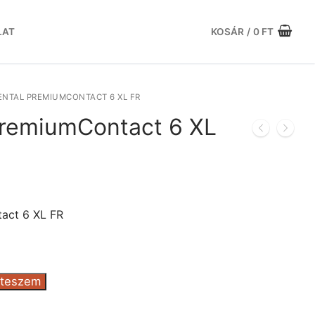
LAT
KOSÁR
/
0
FT
NTAL PREMIUMCONTACT 6 XL FR
PremiumContact 6 XL
urrent
ice
:
act 6 XL FR
.713 Ft.
 teszem