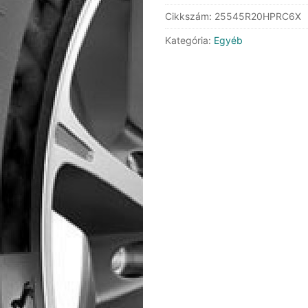
6
Cikkszám:
25545R20HPRC6X
XL
FR
Kategória:
Egyéb
mennyiség