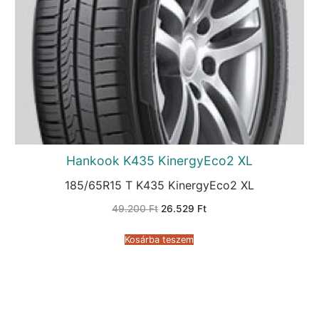
Hankook K435 KinergyEco2 XL
185/65R15 T K435 KinergyEco2 XL
Original
Current
49.200
Ft
26.529
Ft
price
price
was:
is:
49.200 Ft.
26.529 Ft.
Kosárba teszem