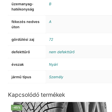
üzemanyag-
B
hatékonyság
fékezés nedves
A
úton
gördülési zaj
72
defekttűrő
nem defekttűrő
évszak
Nyári
jármű típus
Személy
Kapcsolódó termékek
-45%