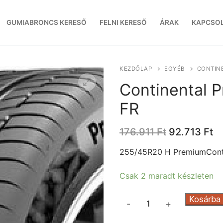
GUMIABRONCS KERESŐ
FELNI KERESŐ
ÁRAK
KAPCSO
KEZDŐLAP
EGYÉB
CONTINE
Continental 
FR
Original
C
176.911
Ft
92.713
Ft
price
pr
was:
is
255/45R20 H PremiumCont
176.911 Ft.
92
Csak 2 maradt készleten
Continental
Kosárba
-
+
PremiumContact