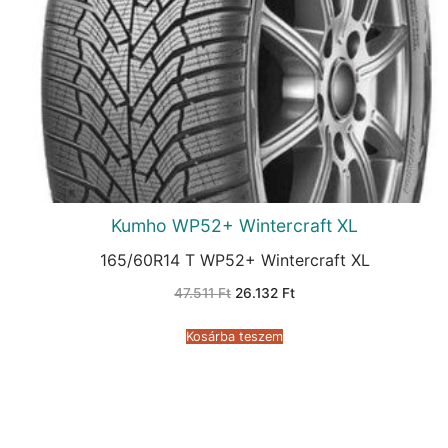
Kumho WP52+ Wintercraft XL
165/60R14 T WP52+ Wintercraft XL
Original
Current
47.511
Ft
26.132
Ft
price
price
was:
is:
47.511 Ft.
26.132 Ft.
Kosárba teszem