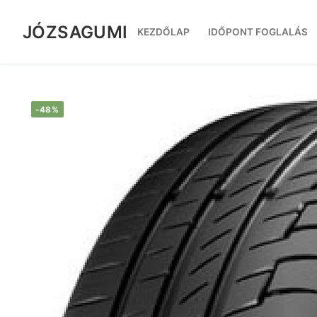
Ugrás
a
JÓZSAGUMI
KEZDŐLAP
IDŐPONT FOGLALÁS
tartalomra
-48%