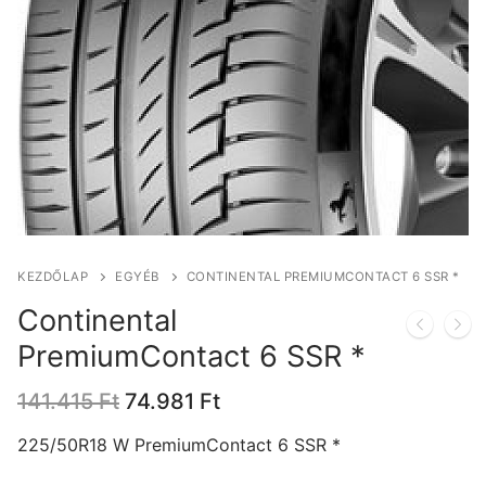
KEZDŐLAP
EGYÉB
CONTINENTAL PREMIUMCONTACT 6 SSR *
Continental
PremiumContact 6 SSR *
Original
Current
141.415
Ft
74.981
Ft
price
price
was:
is:
225/50R18 W PremiumContact 6 SSR *
141.415 Ft.
74.981 Ft.