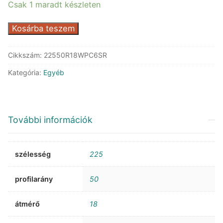
Csak 1 maradt készleten
Continental
Kosárba teszem
PremiumContact
6
Cikkszám:
22550R18WPC6SR
SSR
Kategória:
Egyéb
*
mennyiség
További információk
szélesség
225
profilarány
50
átmérő
18