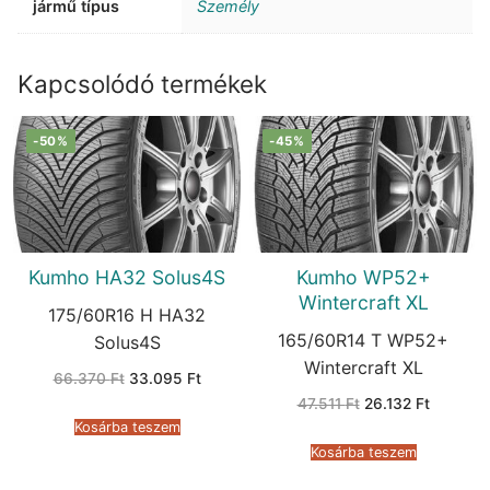
jármű típus
Személy
Kapcsolódó termékek
-50%
-45%
Kumho HA32 Solus4S
Kumho WP52+
Wintercraft XL
175/60R16 H HA32
165/60R14 T WP52+
Solus4S
Wintercraft XL
Original
Current
66.370
Ft
33.095
Ft
price
price
Original
Current
47.511
Ft
26.132
Ft
was:
is:
price
price
66.370 Ft.
33.095 Ft.
Kosárba teszem
was:
is:
47.511 Ft.
26.132 F
Kosárba teszem