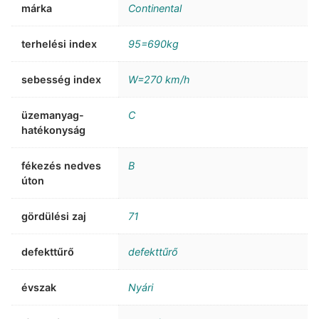
márka
Continental
terhelési index
95=690kg
sebesség index
W=270 km/h
üzemanyag-
C
hatékonyság
fékezés nedves
B
úton
gördülési zaj
71
defekttűrő
defekttűrő
évszak
Nyári