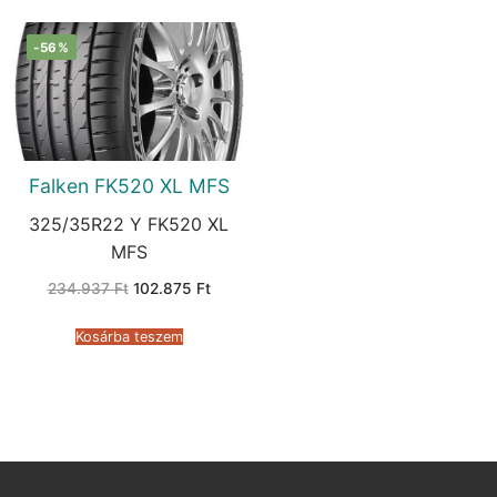
-56%
Falken FK520 XL MFS
325/35R22 Y FK520 XL
MFS
Original
Current
234.937
Ft
102.875
Ft
price
price
was:
is:
234.937 Ft.
102.875 Ft.
Kosárba teszem