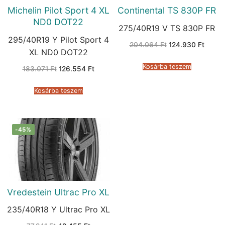
Michelin Pilot Sport 4 XL
Continental TS 830P FR
ND0 DOT22
275/40R19 V TS 830P FR
295/40R19 Y Pilot Sport 4
Original
Curren
204.064
Ft
124.930
Ft
price
price
XL ND0 DOT22
was:
is:
204.064 Ft.
124.93
Kosárba teszem
Original
Current
183.071
Ft
126.554
Ft
price
price
was:
is:
183.071 Ft.
126.554 Ft.
Kosárba teszem
-45%
Vredestein Ultrac Pro XL
235/40R18 Y Ultrac Pro XL