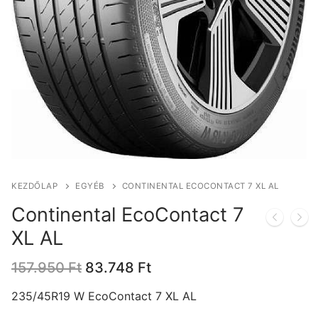
KEZDŐLAP
EGYÉB
CONTINENTAL ECOCONTACT 7 XL AL
Continental EcoContact 7
XL AL
Original
Current
157.950
Ft
83.748
Ft
price
price
was:
is:
235/45R19 W EcoContact 7 XL AL
157.950 Ft.
83.748 Ft.