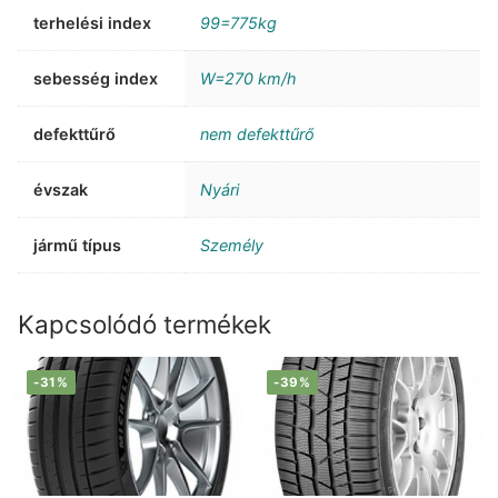
terhelési index
99=775kg
sebesség index
W=270 km/h
defekttűrő
nem defekttűrő
évszak
Nyári
jármű típus
Személy
Kapcsolódó termékek
-31%
-39%