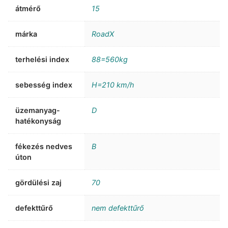
átmérő
15
márka
RoadX
terhelési index
88=560kg
sebesség index
H=210 km/h
üzemanyag-
D
hatékonyság
fékezés nedves
B
úton
gördülési zaj
70
defekttűrő
nem defekttűrő