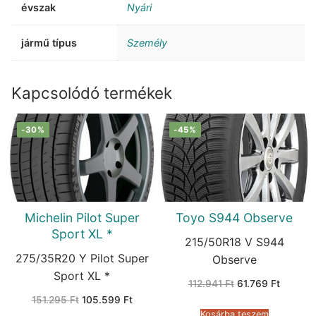
évszak
Nyári
jármű típus
Személy
Kapcsolódó termékek
-30%
-45%
Michelin Pilot Super
Toyo S944 Observe
Sport XL *
215/50R18 V S944
275/35R20 Y Pilot Super
Observe
Sport XL *
Original
Current
112.941
Ft
61.769
Ft
price
price
Original
Current
151.295
Ft
105.599
Ft
was:
is:
price
price
112.941 Ft.
61.769 F
Kosárba teszem