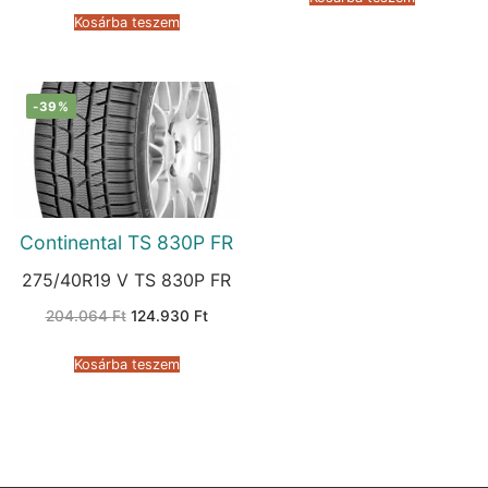
was:
is:
151.295 Ft.
105.599 Ft.
Kosárba teszem
-39%
Continental TS 830P FR
275/40R19 V TS 830P FR
Original
Current
204.064
Ft
124.930
Ft
price
price
was:
is:
204.064 Ft.
124.930 Ft.
Kosárba teszem