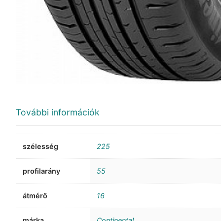
További információk
szélesség
225
profilarány
55
átmérő
16
márka
Continental