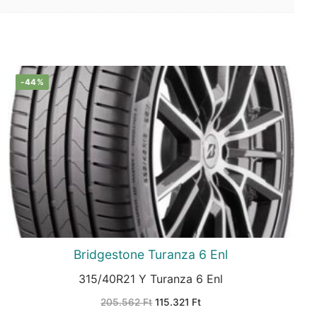
-44%
Bridgestone Turanza 6 Enl
315/40R21 Y Turanza 6 Enl
Original
Current
205.562
Ft
115.321
Ft
price
price