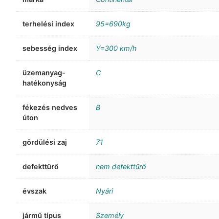
terhelési index
95=690kg
sebesség index
Y=300 km/h
üzemanyag-
C
hatékonyság
fékezés nedves
B
úton
gördülési zaj
71
defekttűrő
nem defekttűrő
évszak
Nyári
jármű típus
Személy