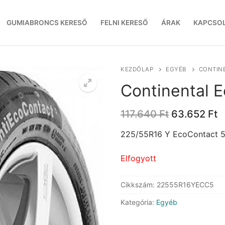
GUMIABRONCS KERESŐ
FELNI KERESŐ
ÁRAK
KAPCSO
KEZDŐLAP
EGYÉB
CONTIN
Continental 
Original
C
117.640
Ft
63.652
Ft
price
p
was:
is
225/55R16 Y EcoContact 
117.640 Ft.
6
Elfogyott
Cikkszám:
22555R16YECC5
Kategória:
Egyéb