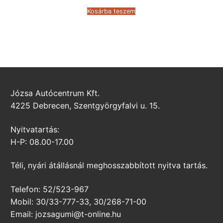
was:
is:
45.809 Ft.
28.498 Ft.
Kosárba teszem
Józsa Autócentrum Kft.
4225 Debrecen, Szentgyörgyfalvi u. 15.
Nyitvatartás:
H-P: 08.00-17.00
Téli, nyári átállásnál meghosszabbított nyitva tartás.
Telefon: 52/523-967
Mobil: 30/33-777-33, 30/268-71-00
Email: jozsagumi@t-online.hu