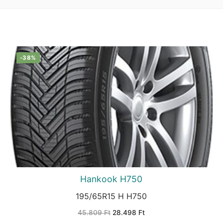
-38%
Hankook H750
195/65R15 H H750
Original
Current
45.809
Ft
28.498
Ft
price
price