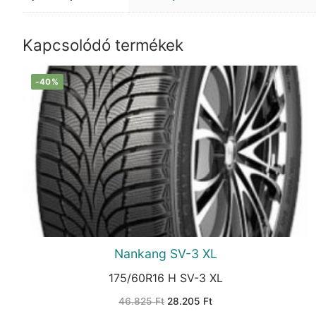
Kapcsolódó termékek
-40%
Nankang SV-3 XL
175/60R16 H SV-3 XL
Original
Current
46.825
Ft
28.205
Ft
price
price