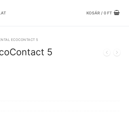
LAT
KOSÁR
/
0
FT
ENTAL ECOCONTACT 5
EcoContact 5
urrent
rice
:
5
3.652 Ft.