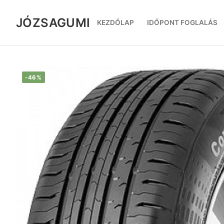
Ugrás
a
JÓZSAGUMI
KEZDŐLAP
IDŐPONT FOGLALÁS
tartalomra
-46%