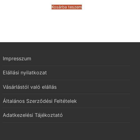
was:
is:
205.562 Ft.
115.321 Ft.
Kosárba teszem
Impresszum
Elállási nyilatkozat
Vásárlástól való elállás
Általános Szerződési Feltételek
Adatkezelési Tájékoztató