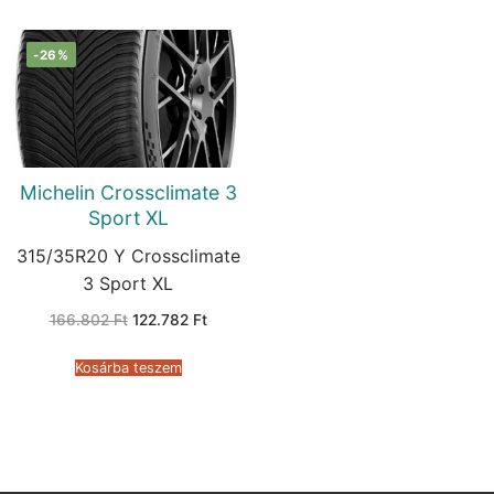
-26%
Michelin Crossclimate 3
Sport XL
315/35R20 Y Crossclimate
3 Sport XL
Original
Current
166.802
Ft
122.782
Ft
price
price
was:
is:
166.802 Ft.
122.782 Ft.
Kosárba teszem