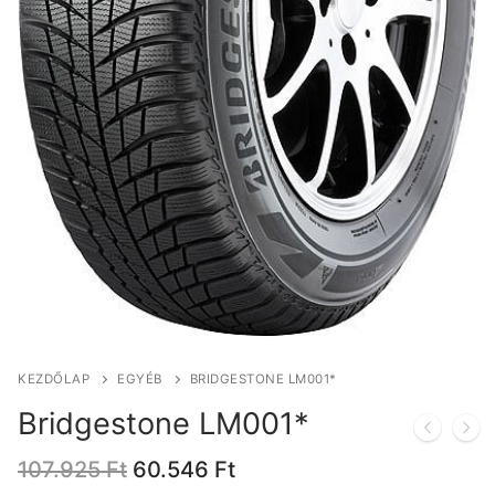
KEZDŐLAP
EGYÉB
BRIDGESTONE LM001*
Bridgestone LM001*
Original
Current
107.925
Ft
60.546
Ft
price
price