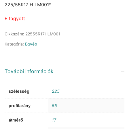
was:
is:
225/55R17 H LM001*
107.925 Ft.
60.546 Ft.
Elfogyott
Cikkszám:
22555R17HLM001
Kategória:
Egyéb
További információk
szélesség
225
profilarány
55
átmérő
17