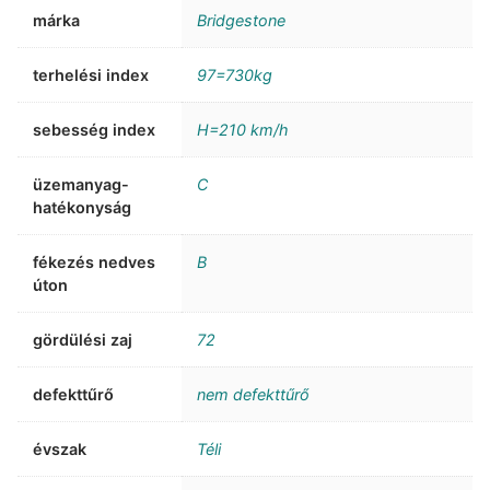
márka
Bridgestone
terhelési index
97=730kg
sebesség index
H=210 km/h
üzemanyag-
C
hatékonyság
fékezés nedves
B
úton
gördülési zaj
72
defekttűrő
nem defekttűrő
évszak
Téli