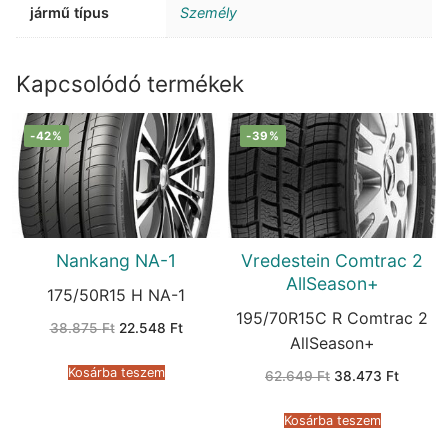
jármű típus
Személy
Kapcsolódó termékek
-42%
-39%
Nankang NA-1
Vredestein Comtrac 2
AllSeason+
175/50R15 H NA-1
195/70R15C R Comtrac 2
Original
Current
38.875
Ft
22.548
Ft
price
price
AllSeason+
was:
is:
38.875 Ft.
22.548 Ft.
Kosárba teszem
Original
Current
62.649
Ft
38.473
Ft
price
price
was:
is:
62.649 Ft.
38.473 
Kosárba teszem