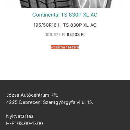
Continental TS 830P XL AO
195/50R16 H TS 830P XL AO
Original
Current
109.677
Ft
67.203
Ft
price
price
was:
is:
109.677 Ft.
67.203 Ft.
Kosárba teszem
Józsa Autócentrum Kft.
4225 Debrecen, Szentgyörgyfalvi u. 15.
Nyitvatartás:
H-P: 08.00-17.00