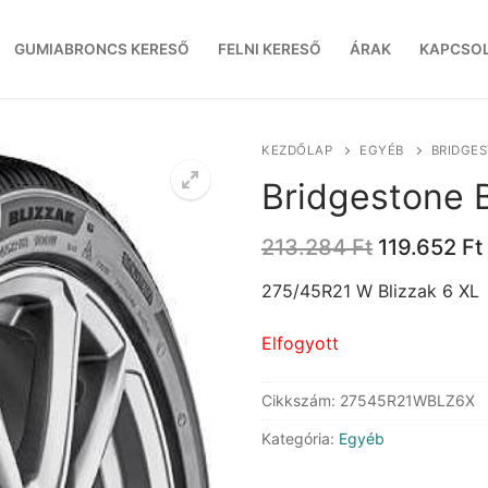
GUMIABRONCS KERESŐ
FELNI KERESŐ
ÁRAK
KAPCSO
KEZDŐLAP
EGYÉB
BRIDGES
Bridgestone B
Original
213.284
Ft
119.652
Ft
price
was:
275/45R21 W Blizzak 6 XL
213.284 Ft
Elfogyott
Cikkszám:
27545R21WBLZ6X
Kategória:
Egyéb