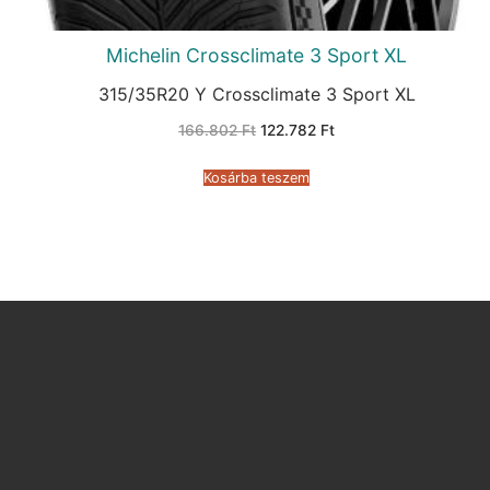
Michelin Crossclimate 3 Sport XL
315/35R20 Y Crossclimate 3 Sport XL
Original
Current
166.802
Ft
122.782
Ft
price
price
was:
is:
166.802 Ft.
122.782 Ft.
Kosárba teszem