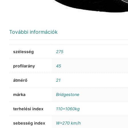
További információk
szélesség
275
profilarány
45
átmérő
21
márka
Bridgestone
terhelési index
110=1060kg
sebesség index
W=270 km/h