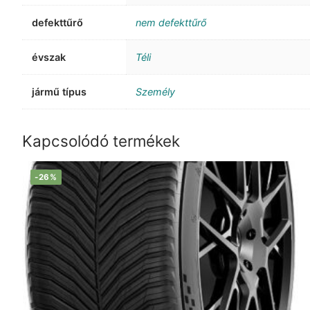
defekttűrő
nem defekttűrő
évszak
Téli
jármű típus
Személy
Kapcsolódó termékek
-26%