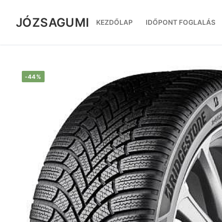
Ugrás
a
JÓZSAGUMI
KEZDŐLAP
IDŐPONT FOGLALÁS
tartalomra
-44%