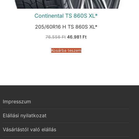
Continental TS 860S XL*
205/60R16 H TS 860S XL*
Original
Current
76.556
Ft
46.981
Ft
price
price
was:
is:
76.556 Ft.
46.981 Ft.
Kosárba teszem
Impresszum
Elállási nyilatkozat
Vásárlástól való elállás