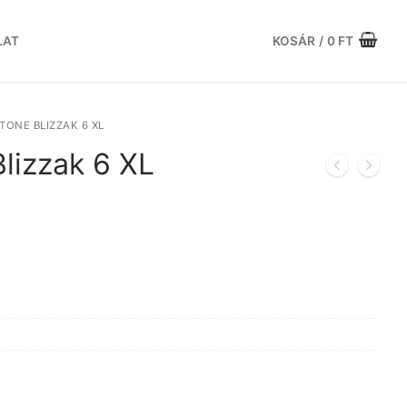
LAT
KOSÁR
/
0
FT
TONE BLIZZAK 6 XL
lizzak 6 XL
Current
price
is:
.
119.652 Ft.