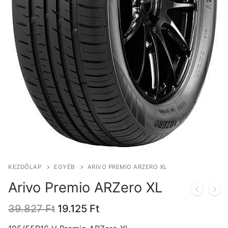
KEZDŐLAP
EGYÉB
ARIVO PREMIO ARZERO XL
Arivo Premio ARZero XL
Original
Current
39.827
Ft
19.125
Ft
price
price