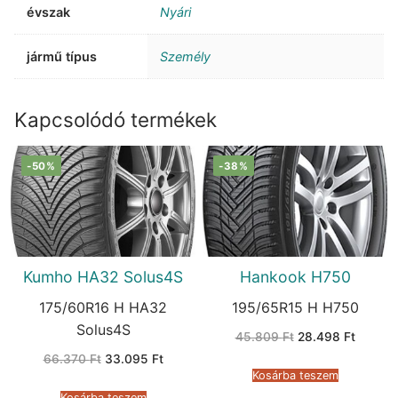
évszak
Nyári
jármű típus
Személy
Kapcsolódó termékek
-50%
-38%
Kumho HA32 Solus4S
Hankook H750
175/60R16 H HA32
195/65R15 H H750
Solus4S
Original
Current
45.809
Ft
28.498
Ft
price
price
Original
Current
66.370
Ft
33.095
Ft
was:
is:
price
price
45.809 Ft.
28.498 
Kosárba teszem
was:
is:
66.370 Ft.
33.095 Ft.
Kosárba teszem