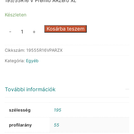
was:
is:
195/55R16 V Premio ARZero XL
39.827 Ft.
19.125 Ft.
Készleten
Arivo
Kosárba teszem
-
+
Premio
ARZero
Cikkszám:
19555R16VPARZX
XL
mennyiség
Kategória:
Egyéb
További információk
szélesség
195
profilarány
55