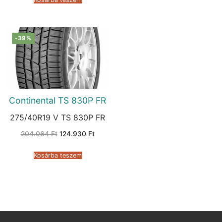
-39%
Continental TS 830P FR
275/40R19 V TS 830P FR
Original
Current
204.064
Ft
124.930
Ft
price
price
was:
is:
204.064 Ft.
124.930 Ft.
Kosárba teszem