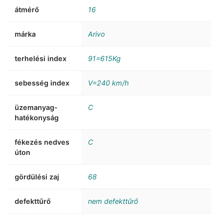
átmérő
16
márka
Arivo
terhelési index
91=615Kg
sebesség index
V=240 km/h
üzemanyag-
C
hatékonyság
fékezés nedves
C
úton
gördülési zaj
68
defekttűrő
nem defekttűrő