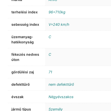
terhelési index
96=710kg
sebesség index
V=240 km/h
üzemanyag-
C
hatékonyság
fékezés nedves
C
úton
gördülési zaj
71
defekttűrő
nem defekttűrő
évszak
Négyévszakos
jármű típus
Személy