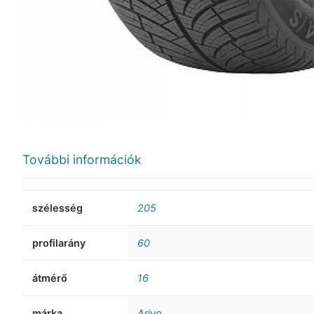
További információk
szélesség
205
profilarány
60
átmérő
16
márka
Arivo