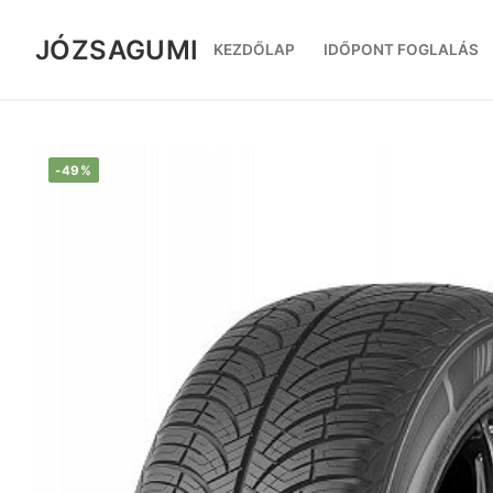
Ugrás
a
JÓZSAGUMI
KEZDŐLAP
IDŐPONT FOGLALÁS
tartalomra
-49%