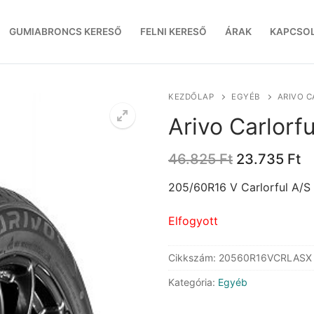
GUMIABRONCS KERESŐ
FELNI KERESŐ
ÁRAK
KAPCSO
KEZDŐLAP
EGYÉB
ARIVO C
Arivo Carlorf
Original
C
46.825
Ft
23.735
Ft
price
pr
was:
is
205/60R16 V Carlorful A/S
46.825 Ft.
23
Elfogyott
Cikkszám:
20560R16VCRLASX
Kategória:
Egyéb