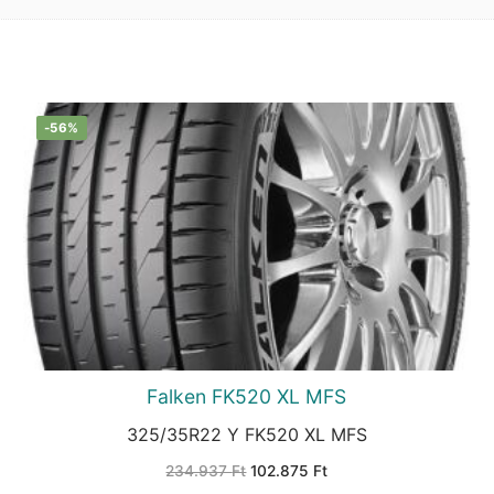
-56%
Falken FK520 XL MFS
325/35R22 Y FK520 XL MFS
Original
Current
234.937
Ft
102.875
Ft
price
price