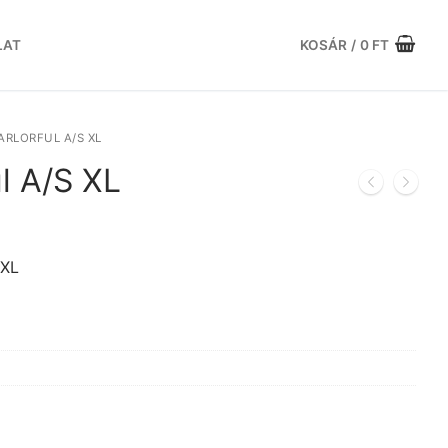
LAT
KOSÁR
/
0
FT
ARLORFUL A/S XL
ul A/S XL
urrent
ice
:
 XL
.735 Ft.