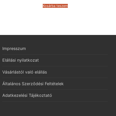
was:
is:
52.146 Ft.
27.926 Ft.
Kosárba teszem
Impresszum
Elállási nyilatkozat
Vásárlástól való elállás
Általános Szerződési Feltételek
Adatkezelési Tájékoztató