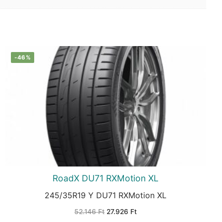
-46%
RoadX DU71 RXMotion XL
245/35R19 Y DU71 RXMotion XL
Original
Current
52.146
Ft
27.926
Ft
price
price