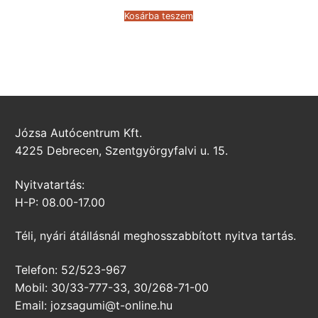
was:
is:
234.937 Ft.
102.875 Ft.
Kosárba teszem
Józsa Autócentrum Kft.
4225 Debrecen, Szentgyörgyfalvi u. 15.
Nyitvatartás:
H-P: 08.00-17.00
Téli, nyári átállásnál meghosszabbított nyitva tartás.
Telefon: 52/523-967
Mobil: 30/33-777-33, 30/268-71-00
Email: jozsagumi@t-online.hu