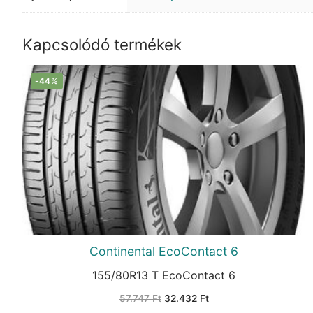
Kapcsolódó termékek
-44%
Continental EcoContact 6
155/80R13 T EcoContact 6
Original
Current
57.747
Ft
32.432
Ft
price
price