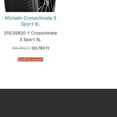
Michelin Crossclimate 3
Sport XL
315/35R20 Y Crossclimate
3 Sport XL
Original
Current
166.802
Ft
122.782
Ft
price
price
was:
is:
166.802 Ft.
122.782 Ft.
Kosárba teszem