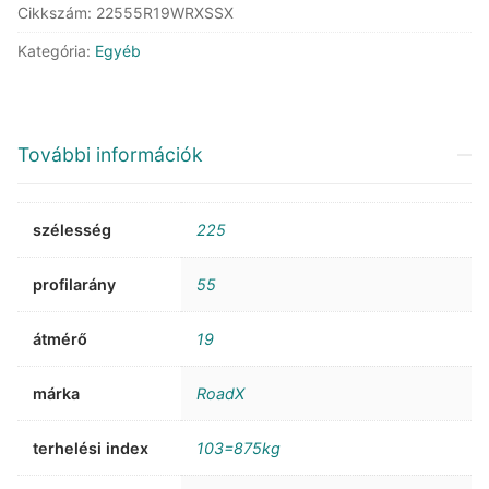
Cikkszám:
22555R19WRXSSX
SUV
XL
Kategória:
Egyéb
mennyiség
További információk
szélesség
225
profilarány
55
átmérő
19
márka
RoadX
terhelési index
103=875kg