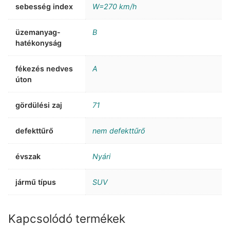
sebesség index
W=270 km/h
üzemanyag-
B
hatékonyság
fékezés nedves
A
úton
gördülési zaj
71
defekttűrő
nem defekttűrő
évszak
Nyári
jármű típus
SUV
Kapcsolódó termékek