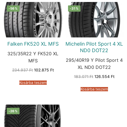
-56%
-31%
Falken FK520 XL MFS
Michelin Pilot Sport 4 XL
ND0 DOT22
325/35R22 Y FK520 XL
295/40R19 Y Pilot Sport 4
MFS
XL ND0 DOT22
Original
Current
234.937
Ft
102.875
Ft
price
price
Original
Curren
183.071
Ft
126.554
Ft
was:
is:
price
price
234.937 Ft.
102.875 Ft.
Kosárba teszem
was:
is:
183.071 Ft.
126.55
Kosárba teszem
-26%