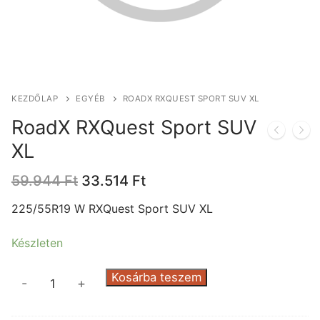
KEZDŐLAP
EGYÉB
ROADX RXQUEST SPORT SUV XL
RoadX RXQuest Sport SUV
XL
Original
Current
59.944
Ft
33.514
Ft
price
price
was:
is:
225/55R19 W RXQuest Sport SUV XL
59.944 Ft.
33.514 Ft.
Készleten
RoadX
Kosárba teszem
-
+
RXQuest
Sport