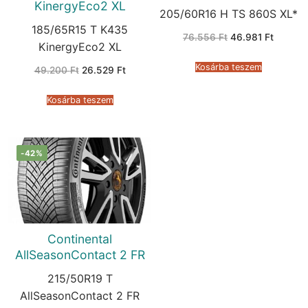
KinergyEco2 XL
205/60R16 H TS 860S XL*
185/65R15 T K435
Original
Current
76.556
Ft
46.981
Ft
price
price
KinergyEco2 XL
was:
is:
76.556 Ft.
46.981 
Kosárba teszem
Original
Current
49.200
Ft
26.529
Ft
price
price
was:
is:
49.200 Ft.
26.529 Ft.
Kosárba teszem
-42%
Continental
AllSeasonContact 2 FR
215/50R19 T
AllSeasonContact 2 FR