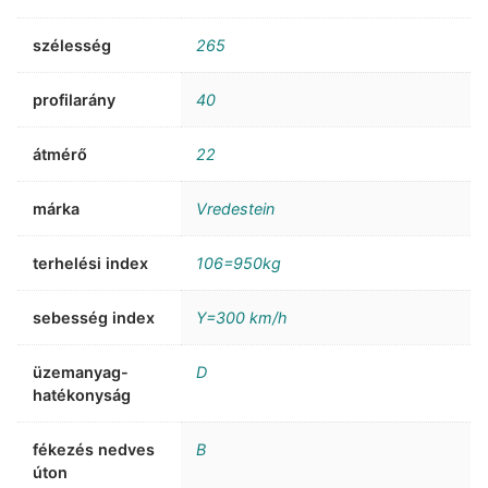
szélesség
265
profilarány
40
átmérő
22
márka
Vredestein
terhelési index
106=950kg
sebesség index
Y=300 km/h
üzemanyag-
D
hatékonyság
fékezés nedves
B
úton