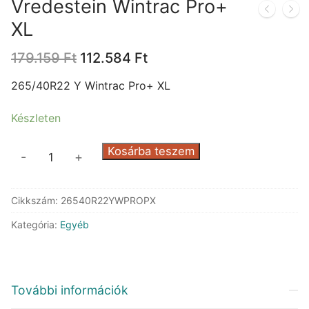
Vredestein Wintrac Pro+
XL
Original
Current
179.159
Ft
112.584
Ft
price
price
was:
is:
265/40R22 Y Wintrac Pro+ XL
179.159 Ft.
112.584 Ft.
Készleten
Vredestein
Kosárba teszem
-
+
Wintrac
Pro+
Cikkszám:
26540R22YWPROPX
XL
mennyiség
Kategória:
Egyéb
További információk