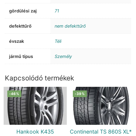
gördülési zaj
71
defekttűrő
nem defekttűrő
évszak
Téli
jármű típus
Személy
Kapcsolódó termékek
-46%
-39%
Hankook K435
Continental TS 860S XL*