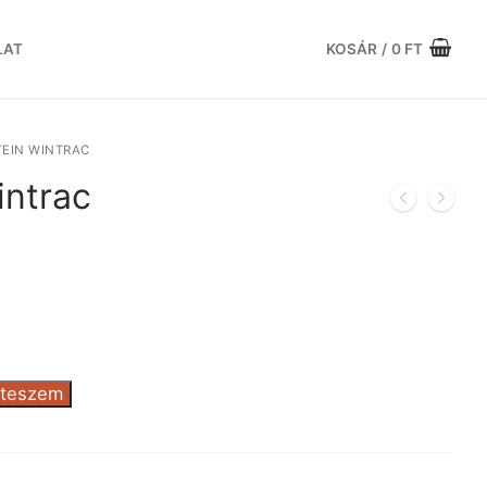
LAT
KOSÁR
/
0
FT
EIN WINTRAC
intrac
urrent
ice
:
.072 Ft.
 teszem