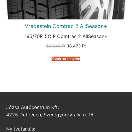
Vredestein Comtrac 2 AllSeason+
195/70R15C R Comtrac 2 AllSeason+
Original
Current
62.649
Ft
38.473
Ft
price
price
was:
is:
62.649 Ft.
38.473 Ft.
Kosárba teszem
Józsa Autócentrum Kft.
4225 Debrecen, Szentgyörgyfalvi u. 15.
Nyitvatartás: