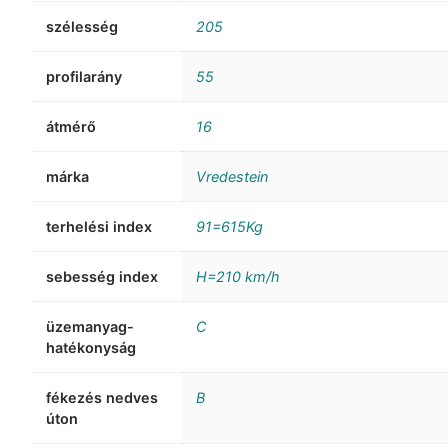
szélesség
205
profilarány
55
átmérő
16
márka
Vredestein
terhelési index
91=615Kg
sebesség index
H=210 km/h
üzemanyag-
C
hatékonyság
fékezés nedves
B
úton