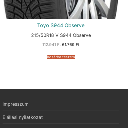
Toyo S944 Observe
215/50R18 V S944 Observe
Original
Current
112.941
Ft
61.769
Ft
price
price
was:
is:
112.941 Ft.
61.769 Ft.
Kosárba teszem
Impresszum
Elállási nyilatkozat