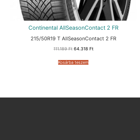
Continental AllSeasonContact 2 FR
215/50R19 T AllSeasonContact 2 FR
Original
Current
111.189
Ft
64.318
Ft
price
price
was:
is:
111.189 Ft.
64.318 Ft.
Kosárba teszem