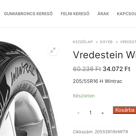
GUMIABRONCS KERESŐ
FELNI KERESŐ
ÁRAK
KAPCSO
KEZDŐLAP
EGYÉB
VREDEST
Vredestein W
Original
C
60.236
Ft
34.072
Ft
price
pr
was:
is
205/55R16 H Wintrac
60.236 Ft.
34
Készleten
Vredestein
Kosárba
-
+
Wintrac
mennyiség
Cikkszám:
20555R16HWTR