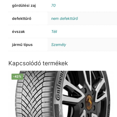
gördülési zaj
70
defekttűrő
nem defekttűrő
évszak
Téli
jármű típus
Személy
Kapcsolódó termékek
-42%