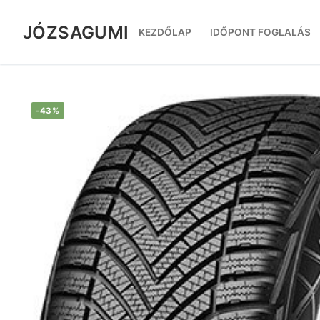
Ugrás
a
JÓZSAGUMI
KEZDŐLAP
IDŐPONT FOGLALÁS
tartalomra
-43%