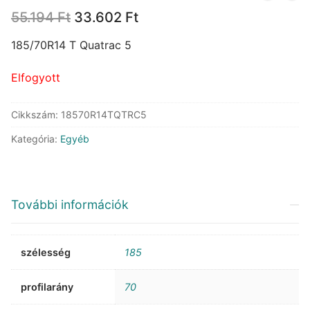
Original
Current
55.194
Ft
33.602
Ft
price
price
was:
is:
185/70R14 T Quatrac 5
55.194 Ft.
33.602 Ft.
Elfogyott
Cikkszám:
18570R14TQTRC5
Kategória:
Egyéb
További információk
szélesség
185
profilarány
70