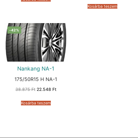
was:
is:
151.295 Ft.
105.59
Kosárba teszem
-42%
Nankang NA-1
175/50R15 H NA-1
Original
Current
38.875
Ft
22.548
Ft
price
price
was:
is:
38.875 Ft.
22.548 Ft.
Kosárba teszem