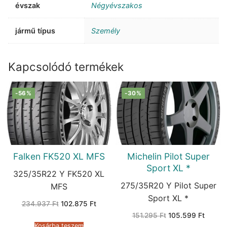
évszak
Négyévszakos
jármű típus
Személy
Kapcsolódó termékek
-56%
-30%
Falken FK520 XL MFS
Michelin Pilot Super
Sport XL *
325/35R22 Y FK520 XL
275/35R20 Y Pilot Super
MFS
Sport XL *
Original
Current
234.937
Ft
102.875
Ft
price
price
Original
Curren
151.295
Ft
105.599
Ft
was:
is:
price
price
234.937 Ft.
102.875 Ft.
Kosárba teszem