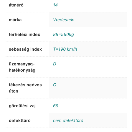
átmérő
14
márka
Vredestein
terhelési index
88=560kg
sebesség index
T=190 km/h
üzemanyag-
D
hatékonyság
fékezés nedves
C
úton
gördülési zaj
69
defekttűrő
nem defekttűrő