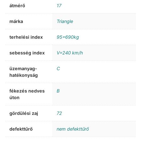
átmérő
17
márka
Triangle
terhelési index
95=690kg
sebesség index
V=240 km/h
üzemanyag-
C
hatékonyság
fékezés nedves
B
úton
gördülési zaj
72
defekttűrő
nem defekttűrő