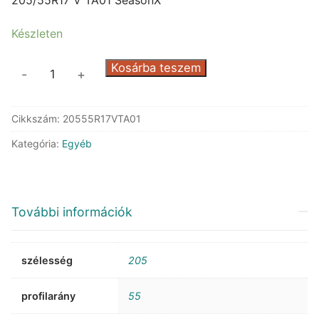
51.651 Ft.
25.272 Ft.
Készleten
Triangle
Kosárba teszem
-
+
TA01
SeasonX
Cikkszám:
20555R17VTA01
mennyiség
Kategória:
Egyéb
További információk
szélesség
205
profilarány
55