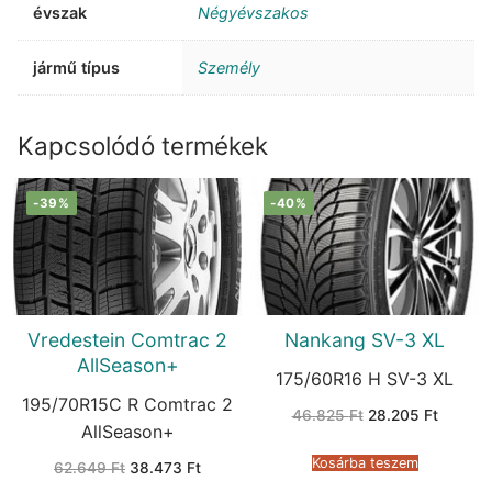
évszak
Négyévszakos
jármű típus
Személy
Kapcsolódó termékek
-39%
-40%
Vredestein Comtrac 2
Nankang SV-3 XL
AllSeason+
175/60R16 H SV-3 XL
195/70R15C R Comtrac 2
Original
Current
46.825
Ft
28.205
Ft
price
price
AllSeason+
was:
is:
46.825 Ft.
28.205 
Kosárba teszem
Original
Current
62.649
Ft
38.473
Ft
price
price