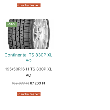
was:
is:
62.649 Ft.
38.473 Ft.
Kosárba teszem
-39%
Continental TS 830P XL
AO
195/50R16 H TS 830P XL
AO
Original
Current
109.677
Ft
67.203
Ft
price
price
was:
is:
109.677 Ft.
67.203 Ft.
Kosárba teszem