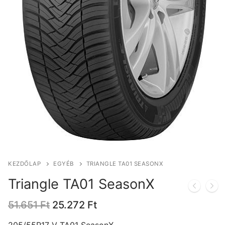
KEZDŐLAP
EGYÉB
TRIANGLE TA01 SEASONX
Triangle TA01 SeasonX
Original
Current
51.651
Ft
25.272
Ft
price
price
was:
is:
205/55R17 V TA01 SeasonX