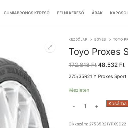
GUMIABRONCS KERESŐ
FELNI KERESŐ
ÁRAK
KAPCSO
KEZDŐLAP
EGYÉB
TOYO PR
Toyo Proxes 
Original
C
172.818
Ft
48.532
Ft
price
p
was:
i
275/35R21 Y Proxes Sport
172.818 Ft.
4
Készleten
Toyo
Kosárba
-
+
Proxes
Sport
Cikkszám:
27535R21YPXSD22
XL