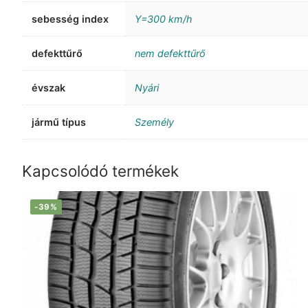
sebesség index
Y=300 km/h
defekttűrő
nem defekttűrő
évszak
Nyári
jármű típus
Személy
Kapcsolódó termékek
-39%