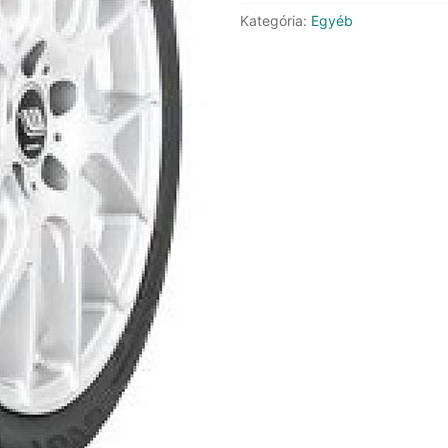
DOT22
Kategória:
Egyéb
mennyiség