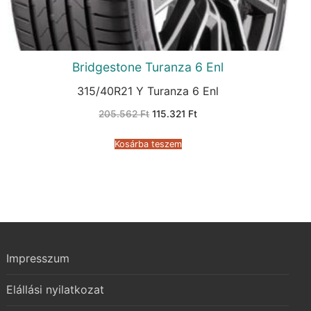
Bridgestone Turanza 6 Enl
315/40R21 Y Turanza 6 Enl
Original
Current
205.562
Ft
115.321
Ft
price
price
was:
is:
205.562 Ft.
115.321 Ft.
Kosárba teszem
Impresszum
Elállási nyilatkozat