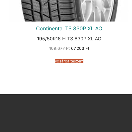
Continental TS 830P XL AO
195/50R16 H TS 830P XL AO
Original
Current
109.677
Ft
67.203
Ft
price
price
was:
is:
109.677 Ft.
67.203 Ft.
Kosárba teszem