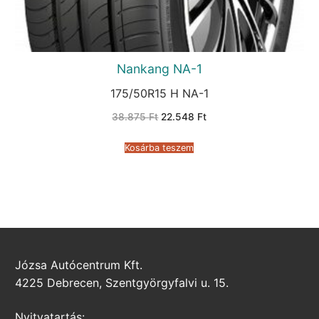
Nankang NA-1
175/50R15 H NA-1
Original
Current
38.875
Ft
22.548
Ft
price
price
was:
is:
38.875 Ft.
22.548 Ft.
Kosárba teszem
Józsa Autócentrum Kft.
4225 Debrecen, Szentgyörgyfalvi u. 15.
Nyitvatartás: