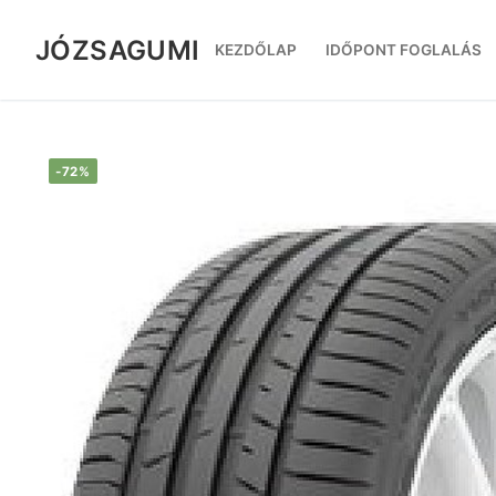
Ugrás
a
JÓZSAGUMI
KEZDŐLAP
IDŐPONT FOGLALÁS
tartalomra
-72%