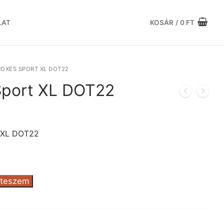
LAT
KOSÁR
/
0
FT
OXES SPORT XL DOT22
Sport XL DOT22
urrent
rice
s:
 XL DOT22
8.532 Ft.
 teszem