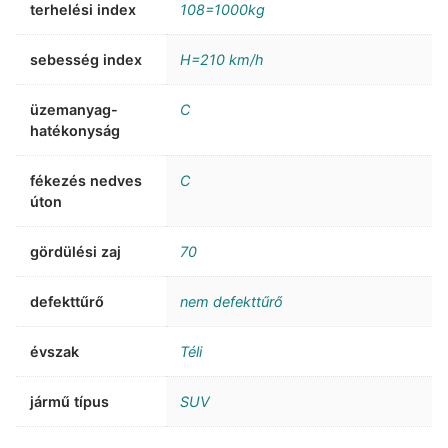
terhelési index
108=1000kg
sebesség index
H=210 km/h
üzemanyag-
C
hatékonyság
fékezés nedves
C
úton
gördülési zaj
70
defekttűrő
nem defekttűrő
évszak
Téli
jármű típus
SUV