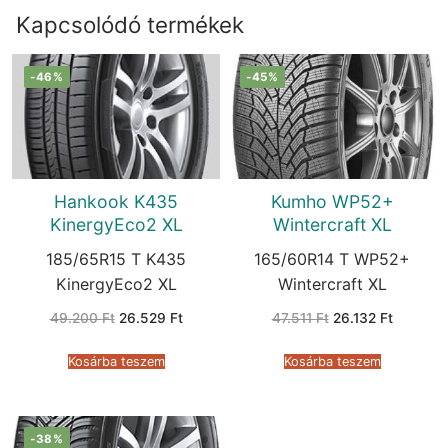
Kapcsolódó termékek
-46%
-45%
Hankook K435
Kumho WP52+
KinergyEco2 XL
Wintercraft XL
185/65R15 T K435
165/60R14 T WP52+
KinergyEco2 XL
Wintercraft XL
Original
Current
Original
Current
49.200
Ft
26.529
Ft
47.511
Ft
26.132
Ft
price
price
price
price
was:
is:
was:
is:
49.200 Ft.
26.529 Ft.
47.511 Ft.
26.132 F
Kosárba teszem
Kosárba teszem
-38%