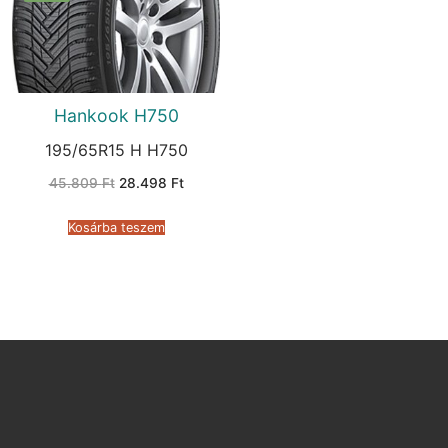
Hankook H750
195/65R15 H H750
Original
Current
45.809
Ft
28.498
Ft
price
price
was:
is:
45.809 Ft.
28.498 Ft.
Kosárba teszem