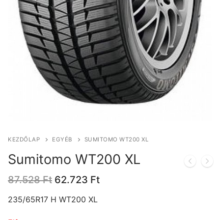
KEZDŐLAP
EGYÉB
SUMITOMO WT200 XL
Sumitomo WT200 XL
Original
Current
87.528
Ft
62.723
Ft
price
price
was:
is:
235/65R17 H WT200 XL
87.528 Ft.
62.723 Ft.