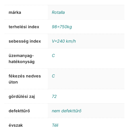
márka
Rotalla
terhelési index
98=750kg
sebesség index
V=240 km/h
üzemanyag-
C
hatékonyság
fékezés nedves
C
úton
gördülési zaj
72
defekttűrő
nem defekttűrő
évszak
Téli