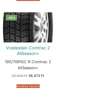
-39%
Vredestein Comtrac 2
AllSeason+
195/70R15C R Comtrac 2
AllSeason+
Original
Current
62.649
Ft
38.473
Ft
price
price
was:
is:
62.649 Ft.
38.473 Ft.
Kosárba teszem