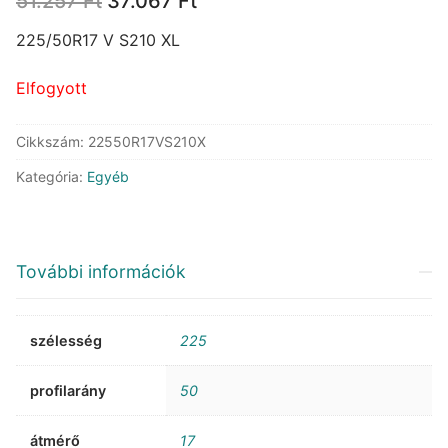
51.257
Ft
37.067
Ft
price
price
was:
is:
225/50R17 V S210 XL
51.257 Ft.
37.067 Ft.
Elfogyott
Cikkszám:
22550R17VS210X
Kategória:
Egyéb
További információk
szélesség
225
profilarány
50
átmérő
17