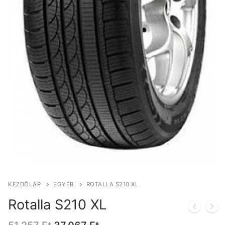
KEZDŐLAP
EGYÉB
ROTALLA S210 XL
Rotalla S210 XL
Original
Current