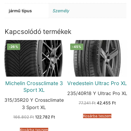
jármű típus
Személy
Kapcsolódó termékek
-26%
-45%
Michelin Crossclimate 3
Vredestein Ultrac Pro XL
Sport XL
235/40R18 Y Ultrac Pro XL
315/35R20 Y Crossclimate
Original
Current
77.241
Ft
42.455
Ft
price
price
3 Sport XL
was:
is:
77.241 Ft.
42.455 
Kosárba teszem
Original
Current
166.802
Ft
122.782
Ft
price
price
was:
is:
166.802 Ft.
122.782 Ft.
Kosárba teszem