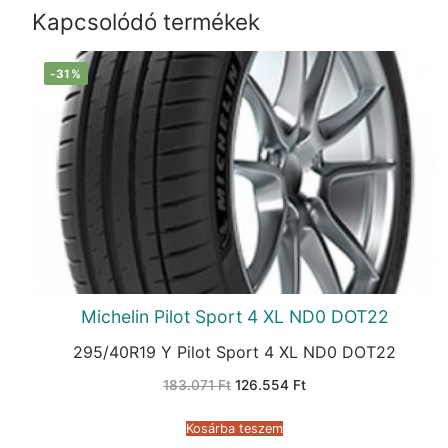
Kapcsolódó termékek
-31%
Michelin Pilot Sport 4 XL ND0 DOT22
295/40R19 Y Pilot Sport 4 XL ND0 DOT22
Original
Current
183.071
Ft
126.554
Ft
price
price
was:
is:
183.071 Ft.
126.554 Ft.
Kosárba teszem