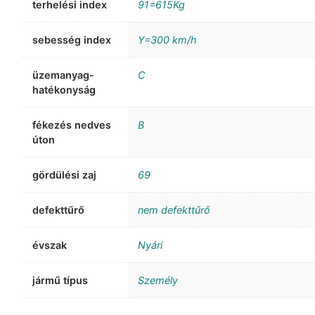
terhelési index
91=615Kg
sebesség index
Y=300 km/h
üzemanyag-
C
hatékonyság
fékezés nedves
B
úton
gördülési zaj
69
defekttűrő
nem defekttűrő
évszak
Nyári
jármű típus
Személy