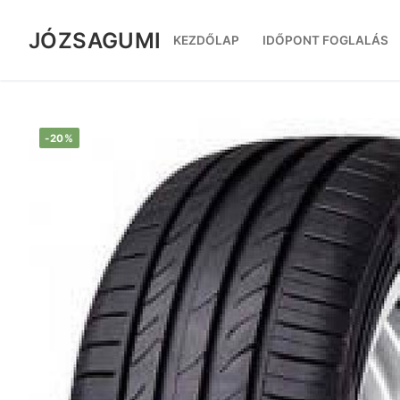
Ugrás
a
JÓZSAGUMI
KEZDŐLAP
IDŐPONT FOGLALÁS
tartalomra
-20%