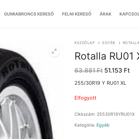
GUMIABRONCS KERESŐ
FELNI KERESŐ
ÁRAK
KAPCSO
KEZDŐLAP
EGYÉB
ROTALLA
Rotalla RU01 
Original
Cu
63.881
Ft
51.153
Ft
price
pri
was:
is:
255/30R19 Y RU01 XL
63.881 Ft.
51.
Elfogyott
Cikkszám:
25530R19YRU01X
Kategória:
Egyéb