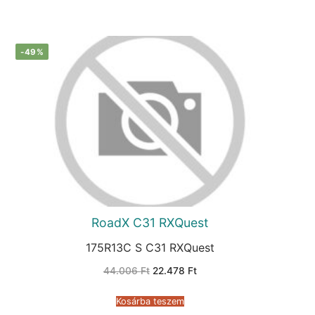
-49%
RoadX C31 RXQuest
175R13C S C31 RXQuest
Original
Current
44.006
Ft
22.478
Ft
price
price
was:
is:
44.006 Ft.
22.478 Ft.
Kosárba teszem