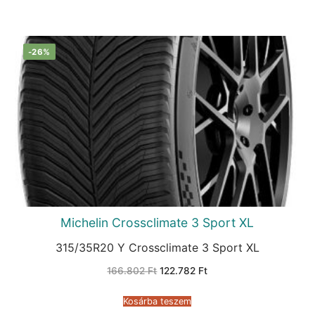
-26%
Michelin Crossclimate 3 Sport XL
315/35R20 Y Crossclimate 3 Sport XL
Original
Current
166.802
Ft
122.782
Ft
price
price
was:
is:
166.802 Ft.
122.782 Ft.
Kosárba teszem