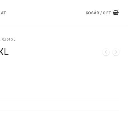
LAT
KOSÁR
/
0
FT
 RU01 XL
XL
rrent
ce
153 Ft.