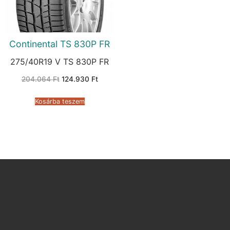
Continental TS 830P FR
275/40R19 V TS 830P FR
Original
Current
204.064
Ft
124.930
Ft
price
price
was:
is:
204.064 Ft.
124.930 Ft.
Kosárba teszem