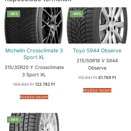
-26%
-45%
Michelin Crossclimate 3
Toyo S944 Observe
Sport XL
215/50R18 V S944
315/35R20 Y Crossclimate
Observe
3 Sport XL
Original
Current
112.941
Ft
61.769
Ft
price
price
Original
Current
166.802
Ft
122.782
Ft
was:
is:
price
price
112.941 Ft.
61.769 F
Kosárba teszem
was:
is:
166.802 Ft.
122.782 Ft.
Kosárba teszem
-39%