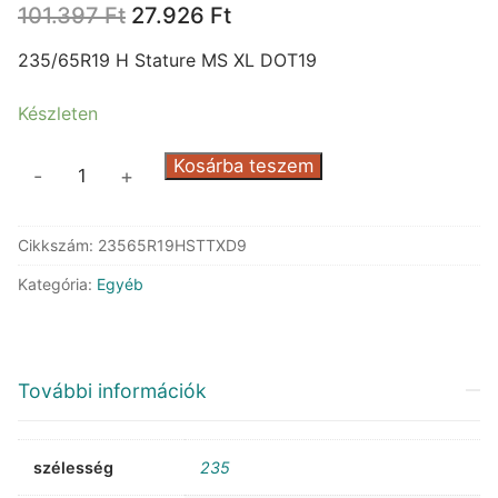
Original
Current
101.397
Ft
27.926
Ft
price
price
was:
is:
235/65R19 H Stature MS XL DOT19
101.397 Ft.
27.926 Ft.
Készleten
Gripmax
Kosárba teszem
-
+
Stature
MS
Cikkszám:
23565R19HSTTXD9
XL
DOT19
Kategória:
Egyéb
mennyiség
További információk
szélesség
235