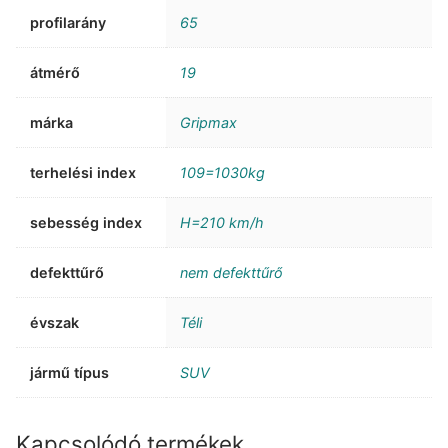
profilarány
65
átmérő
19
márka
Gripmax
terhelési index
109=1030kg
sebesség index
H=210 km/h
defekttűrő
nem defekttűrő
évszak
Téli
jármű típus
SUV
Kapcsolódó termékek