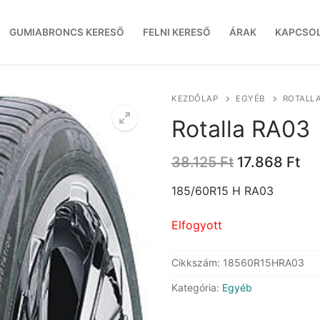
GUMIABRONCS KERESŐ
FELNI KERESŐ
ÁRAK
KAPCSO
KEZDŐLAP
EGYÉB
ROTALLA
Rotalla RA03
Original
Cu
38.125
Ft
17.868
Ft
price
pri
was:
is:
185/60R15 H RA03
38.125 Ft.
17.
Elfogyott
Cikkszám:
18560R15HRA03
Kategória:
Egyéb