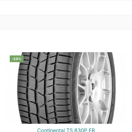
-39%
Continental TS 830P FR