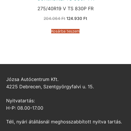
275/40R19 V TS 830P FR
Original
Current
204.064
Ft
124.930
Ft
price
price
was:
is:
204.064 Ft.
124.930 Ft.
Kosárba teszem
Józsa Autócentrum Kft.
4225 Debrecen, Szentgyörgyfalvi u. 15.
Nyitvatartás:
H-P: 08.00-17.00
Téli, nyári átállásnál meghosszabbított nyitva tartás.