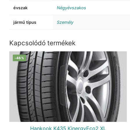
évszak
Négyévszakos
jármű típus
Személy
Kapcsolódó termékek
-46%
Hankook K435 KinergyEco2 XL