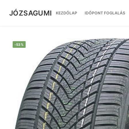
Ugrás
a
JÓZSAGUMI
KEZDŐLAP
IDŐPONT FOGLALÁS
tartalomra
-53%