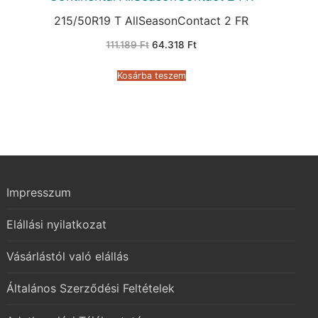
215/50R19 T AllSeasonContact 2 FR
Original
Current
111.189
Ft
64.318
Ft
price
price
was:
is:
111.189 Ft.
64.318 Ft.
Kosárba teszem
Impresszum
Elállási nyilatkozat
Vásárlástól való elállás
Általános Szerződési Feltételek