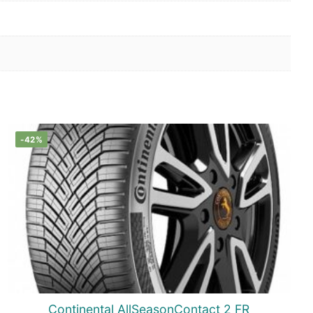
-42%
Continental AllSeasonContact 2 FR