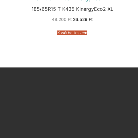
185/65R15 T K435 KinergyEco2 XL
Original
Current
49.200
Ft
26.529
Ft
price
price
was:
is:
49.200 Ft.
26.529 Ft.
Kosárba teszem