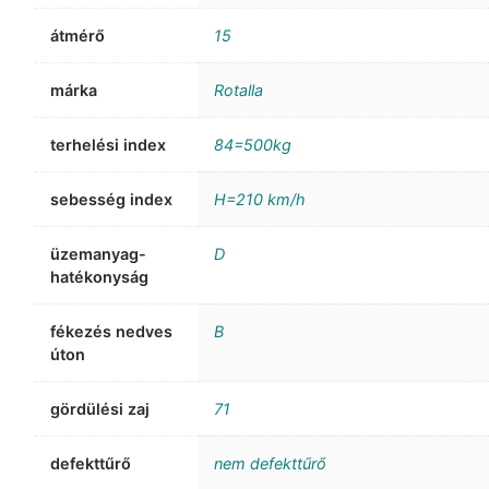
átmérő
15
márka
Rotalla
terhelési index
84=500kg
sebesség index
H=210 km/h
üzemanyag-
D
hatékonyság
fékezés nedves
B
úton
gördülési zaj
71
defekttűrő
nem defekttűrő