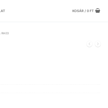
LAT
KOSÁR
/
0
FT
 RA03
rrent
ce
868 Ft.