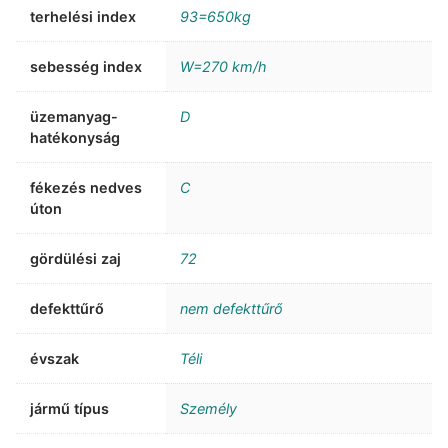
terhelési index
93=650kg
sebesség index
W=270 km/h
üzemanyag-
D
hatékonyság
fékezés nedves
C
úton
gördülési zaj
72
defekttűrő
nem defekttűrő
évszak
Téli
jármű típus
Személy