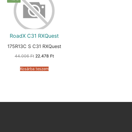
RoadX C31 RXQuest
175R13C S C31 RXQuest
Original
Current
44.006
Ft
22.478
Ft
price
price
was:
is:
44.006 Ft.
22.478 Ft.
Kosárba teszem