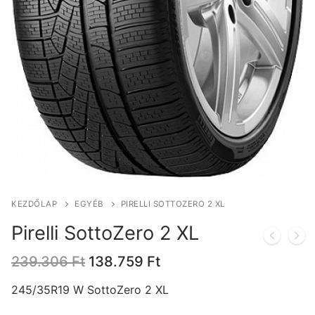
KEZDŐLAP
EGYÉB
PIRELLI SOTTOZERO 2 XL
Pirelli SottoZero 2 XL
Original
Current
239.306
Ft
138.759
Ft
price
price
was:
is:
245/35R19 W SottoZero 2 XL
239.306 Ft.
138.759 Ft.