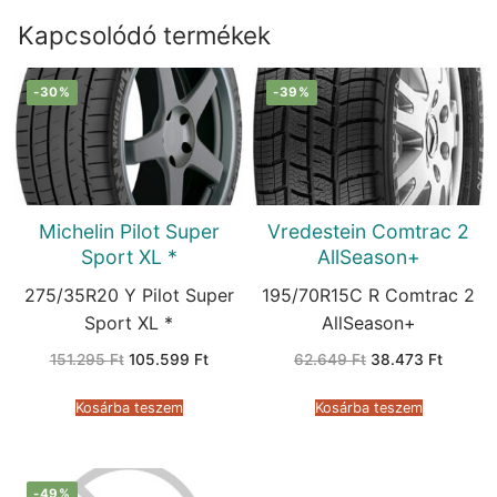
Kapcsolódó termékek
-30%
-39%
Michelin Pilot Super
Vredestein Comtrac 2
Sport XL *
AllSeason+
275/35R20 Y Pilot Super
195/70R15C R Comtrac 2
Sport XL *
AllSeason+
Original
Current
Original
Current
151.295
Ft
105.599
Ft
62.649
Ft
38.473
Ft
price
price
price
price
was:
is:
was:
is:
151.295 Ft.
105.599 Ft.
62.649 Ft.
38.473 
Kosárba teszem
Kosárba teszem
-49%