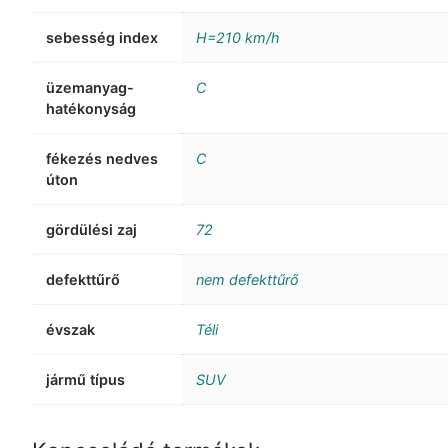
sebesség index
H=210 km/h
üzemanyag-
C
hatékonyság
fékezés nedves
C
úton
gördülési zaj
72
defekttűrő
nem defekttűrő
évszak
Téli
jármű típus
SUV