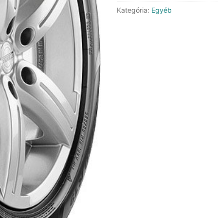
RB
Kategória:
Egyéb
ECO
mennyiség