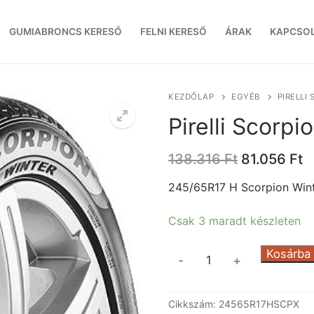
GUMIABRONCS KERESŐ
FELNI KERESŐ
ÁRAK
KAPCSO
KEZDŐLAP
EGYÉB
PIRELLI
Pirelli Scorp
Original
C
138.316
Ft
81.056
Ft
price
p
was:
is
245/65R17 H Scorpion Win
138.316 Ft.
8
Csak 3 maradt készleten
Pirelli
Kosárba
-
+
Scorpion
Winter
Cikkszám:
24565R17HSCPX
XL