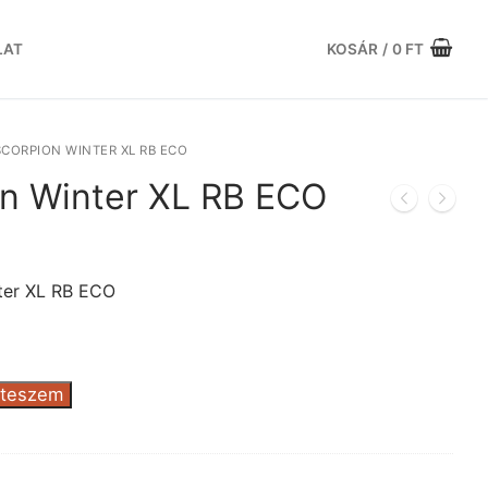
LAT
KOSÁR
/
0
FT
 SCORPION WINTER XL RB ECO
ion Winter XL RB ECO
urrent
rice
:
ter XL RB ECO
1.056 Ft.
 teszem