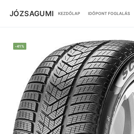
Ugrás
a
JÓZSAGUMI
KEZDŐLAP
IDŐPONT FOGLALÁS
tartalomra
-41%