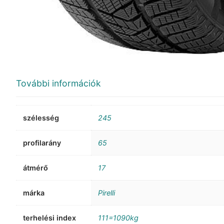
További információk
szélesség
245
profilarány
65
átmérő
17
márka
Pirelli
terhelési index
111=1090kg