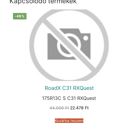
Kapcsolódó termékek
-49%
RoadX C31 RXQuest
175R13C S C31 RXQuest
Original
Current
44.006
Ft
22.478
Ft
price
price
was:
is:
44.006 Ft.
22.478 Ft.
Kosárba teszem