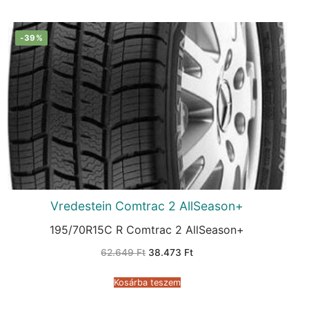
-39%
Vredestein Comtrac 2 AllSeason+
195/70R15C R Comtrac 2 AllSeason+
Original
Current
62.649
Ft
38.473
Ft
price
price
was:
is:
62.649 Ft.
38.473 Ft.
Kosárba teszem