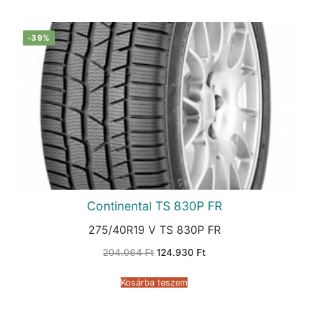
-39%
Continental TS 830P FR
275/40R19 V TS 830P FR
Original
Current
204.064
Ft
124.930
Ft
price
price
was:
is:
204.064 Ft.
124.930 Ft.
Kosárba teszem