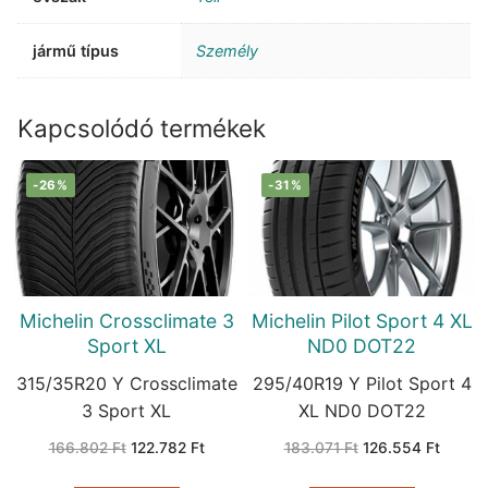
jármű típus
Személy
Kapcsolódó termékek
-26%
-31%
Michelin Crossclimate 3
Michelin Pilot Sport 4 XL
Sport XL
ND0 DOT22
315/35R20 Y Crossclimate
295/40R19 Y Pilot Sport 4
3 Sport XL
XL ND0 DOT22
Original
Current
Original
Curren
166.802
Ft
122.782
Ft
183.071
Ft
126.554
Ft
price
price
price
price
was:
is:
was:
is: