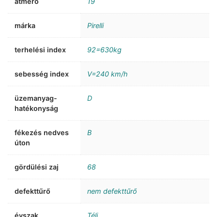
átmérő
19
márka
Pirelli
terhelési index
92=630kg
sebesség index
V=240 km/h
üzemanyag-
D
hatékonyság
fékezés nedves
B
úton
gördülési zaj
68
defekttűrő
nem defekttűrő
évszak
Téli