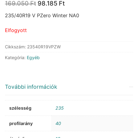
Original
Current
169.050
Ft
98.185
Ft
price
price
was:
is:
235/40R19 V PZero Winter NA0
169.050 Ft.
98.185 Ft.
Elfogyott
Cikkszám:
23540R19VPZW
Kategória:
Egyéb
További információk
szélesség
235
profilarány
40