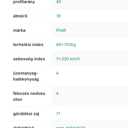
profilarány
45
átmérő
18
márka
Pirelli
terhelési index
98=750kg
sebesség index
Y=300 km/h
üzemanyag-
A
hatékonyság
fékezés nedves
A
úton
gördülési zaj
71
defekttűrő
nem defekttűrő