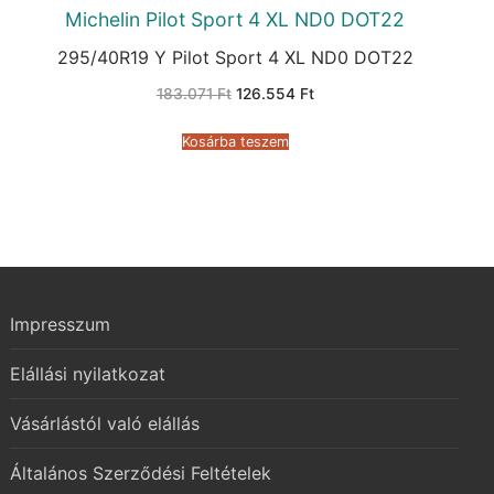
Michelin Pilot Sport 4 XL ND0 DOT22
295/40R19 Y Pilot Sport 4 XL ND0 DOT22
Original
Current
183.071
Ft
126.554
Ft
price
price
was:
is:
183.071 Ft.
126.554 Ft.
Kosárba teszem
Impresszum
Elállási nyilatkozat
Vásárlástól való elállás
Általános Szerződési Feltételek