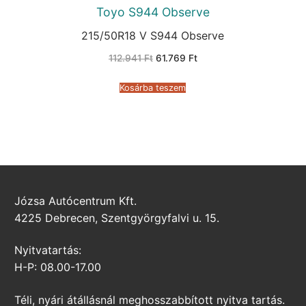
Toyo S944 Observe
215/50R18 V S944 Observe
Original
Current
112.941
Ft
61.769
Ft
price
price
was:
is:
112.941 Ft.
61.769 Ft.
Kosárba teszem
Józsa Autócentrum Kft.
4225 Debrecen, Szentgyörgyfalvi u. 15.
Nyitvatartás:
H-P: 08.00-17.00
Téli, nyári átállásnál meghosszabbított nyitva tartás.