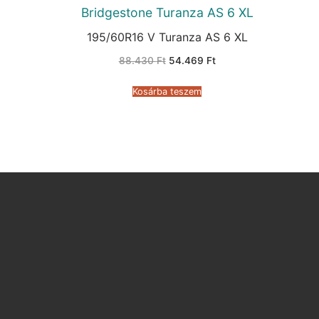
Bridgestone Turanza AS 6 XL
195/60R16 V Turanza AS 6 XL
Original
Current
88.430
Ft
54.469
Ft
price
price
was:
is:
88.430 Ft.
54.469 Ft.
Kosárba teszem