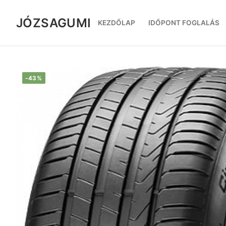
Ugrás
a
JÓZSAGUMI
KEZDŐLAP
IDŐPONT FOGLALÁS
tartalomra
-43%