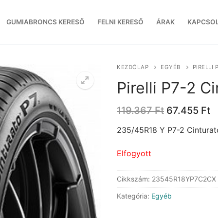
GUMIABRONCS KERESŐ
FELNI KERESŐ
ÁRAK
KAPCSO
KEZDŐLAP
EGYÉB
PIRELLI
Pirelli P7-2 C
Original
C
119.367
Ft
67.455
Ft
price
p
was:
is
235/45R18 Y P7-2 Cinturat
119.367 Ft.
6
Elfogyott
Cikkszám:
23545R18YP7C2CX
Kategória:
Egyéb