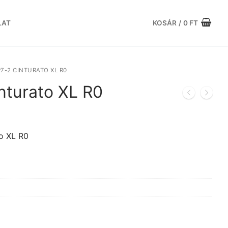
LAT
KOSÁR
/
0
FT
 P7-2 CINTURATO XL R0
inturato XL R0
urrent
rice
:
o XL R0
7.455 Ft.