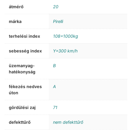
átmérő
20
márka
Pirelli
terhelési index
108=1000kg
sebesség index
Y=300 km/h
üzemanyag-
B
hatékonyság
fékezés nedves
A
úton
gördülési zaj
71
defekttűrő
nem defekttűrő