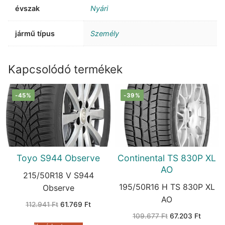
évszak
Nyári
jármű típus
Személy
Kapcsolódó termékek
-45%
-39%
Toyo S944 Observe
Continental TS 830P XL
AO
215/50R18 V S944
195/50R16 H TS 830P XL
Observe
AO
Original
Current
112.941
Ft
61.769
Ft
price
price
Original
Current
109.677
Ft
67.203
Ft
was:
is:
price
price
112.941 Ft.
61.769 Ft.