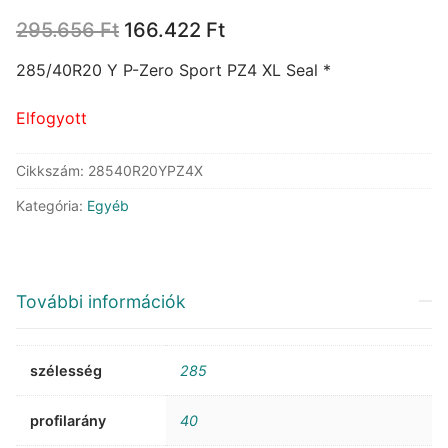
Original
Current
295.656
Ft
166.422
Ft
price
price
was:
is:
285/40R20 Y P-Zero Sport PZ4 XL Seal *
295.656 Ft.
166.422 Ft.
Elfogyott
Cikkszám:
28540R20YPZ4X
Kategória:
Egyéb
További információk
szélesség
285
profilarány
40