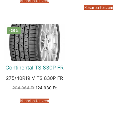
Kosárba teszem
was:
is:
109.677 Ft.
67.203 
Kosárba teszem
-39%
Continental TS 830P FR
275/40R19 V TS 830P FR
Original
Current
204.064
Ft
124.930
Ft
price
price
was:
is:
204.064 Ft.
124.930 Ft.
Kosárba teszem