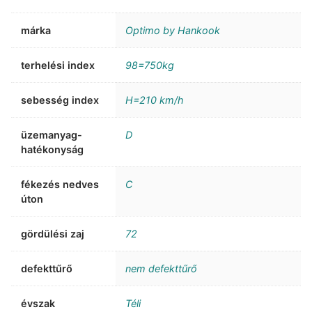
márka
Optimo by Hankook
terhelési index
98=750kg
sebesség index
H=210 km/h
üzemanyag-
D
hatékonyság
fékezés nedves
C
úton
gördülési zaj
72
defekttűrő
nem defekttűrő
évszak
Téli