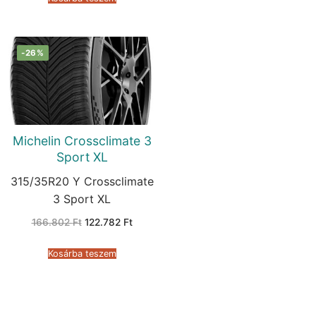
-26%
Michelin Crossclimate 3
Sport XL
315/35R20 Y Crossclimate
3 Sport XL
Original
Current
166.802
Ft
122.782
Ft
price
price
was:
is:
166.802 Ft.
122.782 Ft.
Kosárba teszem