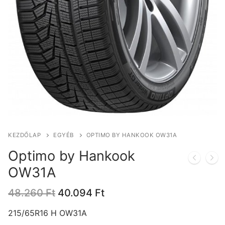
KEZDŐLAP
EGYÉB
OPTIMO BY HANKOOK OW31A
Optimo by Hankook
OW31A
Original
Current
48.260
Ft
40.094
Ft
price
price
was:
is:
215/65R16 H OW31A
48.260 Ft.
40.094 Ft.