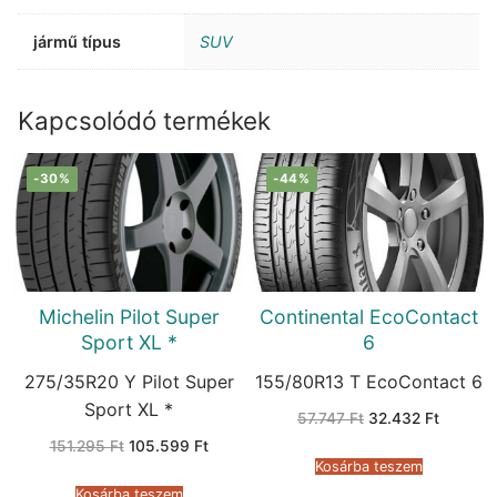
jármű típus
SUV
Kapcsolódó termékek
-30%
-44%
Michelin Pilot Super
Continental EcoContact
Sport XL *
6
275/35R20 Y Pilot Super
155/80R13 T EcoContact 6
Sport XL *
Original
Current
57.747
Ft
32.432
Ft
price
price
Original
Current
151.295
Ft
105.599
Ft
was:
is:
price
price
57.747 Ft.
32.432 
Kosárba teszem
was:
is:
151.295 Ft.
105.599 Ft.
Kosárba teszem