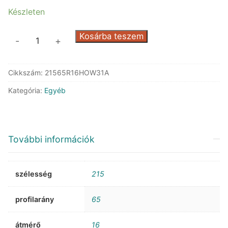
Készleten
Optimo
Kosárba teszem
-
+
by
Hankook
Cikkszám:
21565R16HOW31A
OW31A
mennyiség
Kategória:
Egyéb
További információk
szélesség
215
profilarány
65
átmérő
16