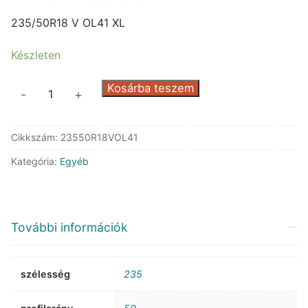
price
price
was:
is:
235/50R18 V OL41 XL
74.473 Ft.
40.988 Ft.
Készleten
Optimo
Kosárba teszem
-
+
by
Hankook
Cikkszám:
23550R18VOL41
OL41
XL
Kategória:
Egyéb
mennyiség
További információk
szélesség
235