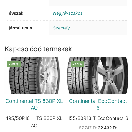
évszak
Négyévszakos
jármű típus
Személy
Kapcsolódó termékek
-39%
-44%
Continental TS 830P XL
Continental EcoContact
AO
6
195/50R16 H TS 830P XL
155/80R13 T EcoContact 6
AO
Original
Current
57.747
Ft
32.432
Ft
price
price