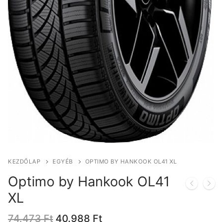
KEZDŐLAP
EGYÉB
OPTIMO BY HANKOOK OL41 XL
Optimo by Hankook OL41
XL
Original
Current
74.473
Ft
40.988
Ft