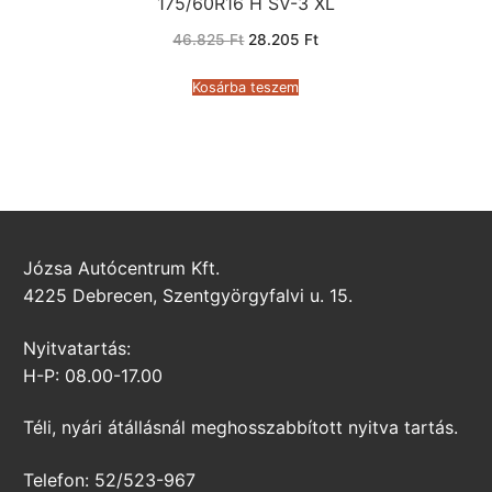
175/60R16 H SV-3 XL
Original
Current
46.825
Ft
28.205
Ft
price
price
was:
is:
46.825 Ft.
28.205 Ft.
Kosárba teszem
Józsa Autócentrum Kft.
4225 Debrecen, Szentgyörgyfalvi u. 15.
Nyitvatartás:
H-P: 08.00-17.00
Téli, nyári átállásnál meghosszabbított nyitva tartás.
Telefon: 52/523-967