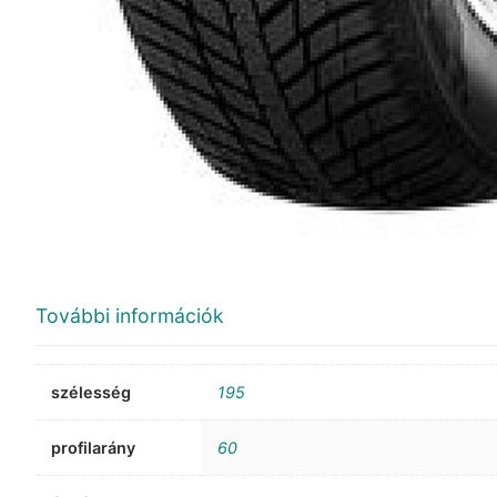
További információk
szélesség
195
profilarány
60