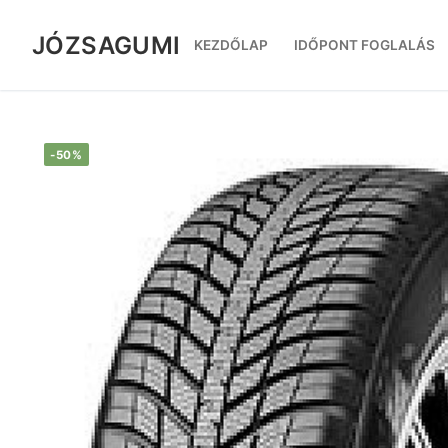
Ugrás
a
JÓZSAGUMI
KEZDŐLAP
IDŐPONT FOGLALÁS
tartalomra
-50%