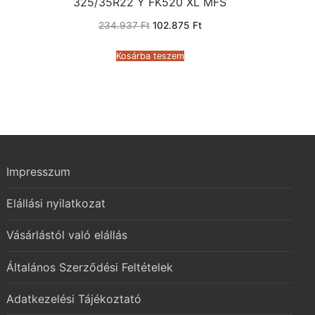
325/35R22 Y FK520 XL MFS
Original
Current
234.937
Ft
102.875
Ft
price
price
was:
is:
234.937 Ft.
102.875 Ft.
Kosárba teszem
Impresszum
Elállási nyilatkozat
Vásárlástól való elállás
Általános Szerződési Feltételek
Adatkezelési Tájékoztató