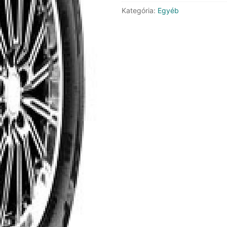
mennyiség
Kategória:
Egyéb