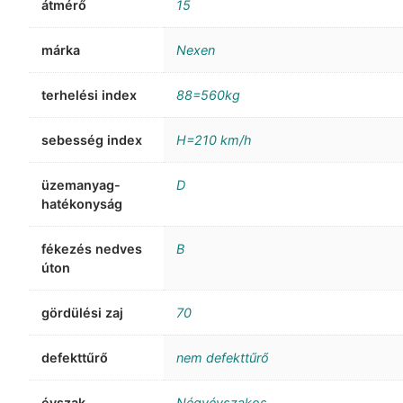
átmérő
15
márka
Nexen
terhelési index
88=560kg
sebesség index
H=210 km/h
üzemanyag-
D
hatékonyság
fékezés nedves
B
úton
gördülési zaj
70
defekttűrő
nem defekttűrő
évszak
Négyévszakos