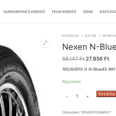
GUMIABRONCS KERESŐ
FELNI KERESŐ
ÁRAK
KAPCSO
KEZDŐLAP
EGYÉB
NEXEN 
Nexen N-Blu
Original
Cu
56.147
Ft
27.856
Ft
price
pr
was:
is:
195/60R15 H N-Blue4S WH
56.147 Ft.
27
Készleten
Nexen
Kosárba
-
+
N-
Blue4S
Cikkszám:
19560R15HWH17
WH17