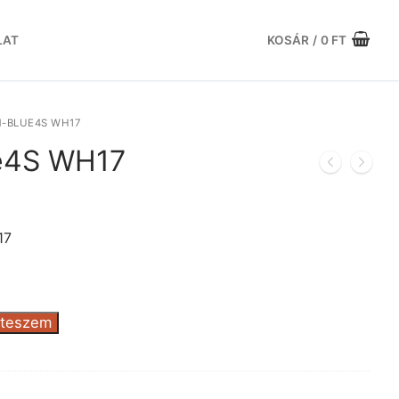
LAT
KOSÁR
/
0
FT
N-BLUE4S WH17
e4S WH17
rrent
ice
17
.856 Ft.
 teszem