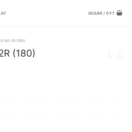
LAT
KOSÁR
/
0
FT
 NS-2R (180)
R (180)
rrent
ice
.051 Ft.