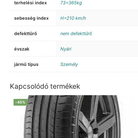
terhelési index
73=365kg
sebesség index
H=210 km/h
defekttűrő
nem defekttűrő
évszak
Nyári
jármű típus
Személy
Kapcsolódó termékek
-45%