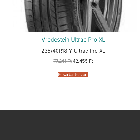
Vredestein Ultrac Pro XL
235/40R18 Y Ultrac Pro XL
Original
Current
77.241
Ft
42.455
Ft
price
price
was:
is:
77.241 Ft.
42.455 Ft.
Kosárba teszem