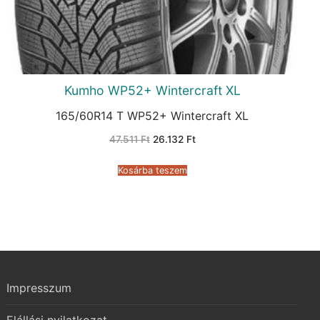
Kumho WP52+ Wintercraft XL
165/60R14 T WP52+ Wintercraft XL
Original
Current
47.511
Ft
26.132
Ft
price
price
was:
is:
47.511 Ft.
26.132 Ft.
Kosárba teszem
Impresszum