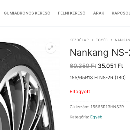
GUMIABRONCS KERESŐ
FELNI KERESŐ
ÁRAK
KAPCSO
KEZDŐLAP
EGYÉB
NANKANG
Nankang NS-2
Original
Cu
60.350
Ft
35.051
Ft
price
pr
was:
is:
155/65R13 H NS-2R (180)
60.350 Ft.
35
Elfogyott
Cikkszám:
15565R13HNS2R
Kategória:
Egyéb