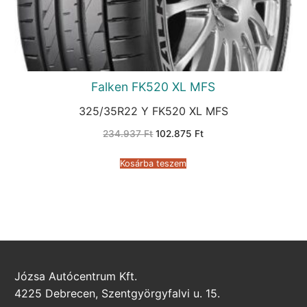
Falken FK520 XL MFS
325/35R22 Y FK520 XL MFS
Original
Current
234.937
Ft
102.875
Ft
price
price
was:
is:
234.937 Ft.
102.875 Ft.
Kosárba teszem
Józsa Autócentrum Kft.
4225 Debrecen, Szentgyörgyfalvi u. 15.