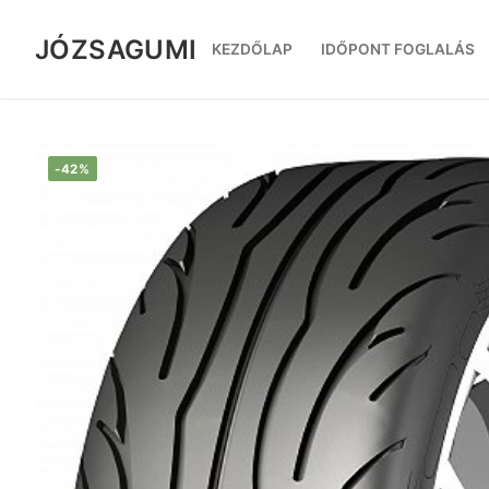
Ugrás
a
JÓZSAGUMI
KEZDŐLAP
IDŐPONT FOGLALÁS
tartalomra
-42%