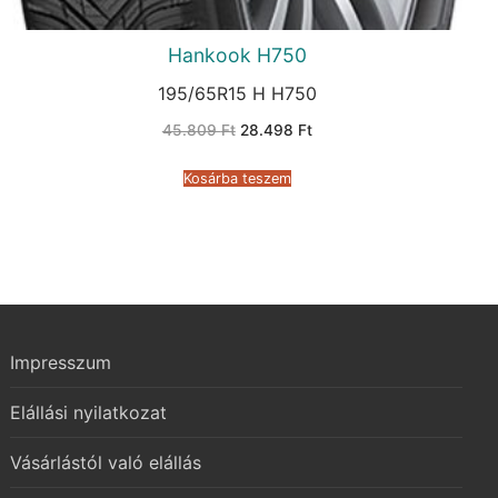
Hankook H750
195/65R15 H H750
Original
Current
45.809
Ft
28.498
Ft
price
price
was:
is:
45.809 Ft.
28.498 Ft.
Kosárba teszem
Impresszum
Elállási nyilatkozat
Vásárlástól való elállás