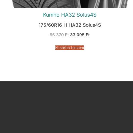
Kumho HA32 Solus4S
175/60R16 H HA32 Solus4S
Original
Current
66.370
Ft
33.095
Ft
price
price
was:
is:
66.370 Ft.
33.095 Ft.
Kosárba teszem