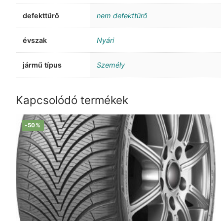
defekttűrő
nem defekttűrő
évszak
Nyári
jármű típus
Személy
Kapcsolódó termékek
-50%