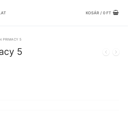
LAT
KOSÁR
/
0
FT
N PRIMACY 5
acy 5
rrent
ce
031 Ft.