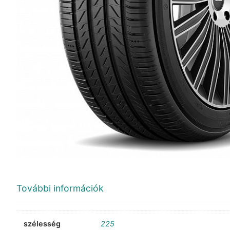
További információk
szélesség
225