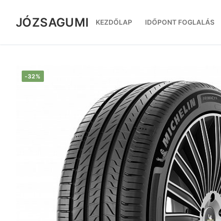
Ugrás
a
JÓZSAGUMI
KEZDŐLAP
IDŐPONT FOGLALÁS
tartalomra
-32%