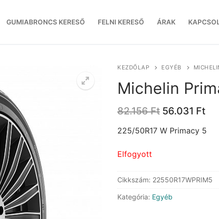
GUMIABRONCS KERESŐ
FELNI KERESŐ
ÁRAK
KAPCSO
KEZDŐLAP
EGYÉB
MICHELI
Michelin Prim
Original
Cu
82.156
Ft
56.031
Ft
price
pri
was:
is:
225/50R17 W Primacy 5
82.156 Ft.
56.
Elfogyott
Cikkszám:
22550R17WPRIM5
Kategória:
Egyéb