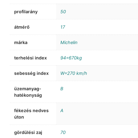
profilarány
50
átmérő
17
márka
Michelin
terhelési index
94=670kg
sebesség index
W=270 km/h
üzemanyag-
B
hatékonyság
fékezés nedves
A
úton
gördülési zaj
70