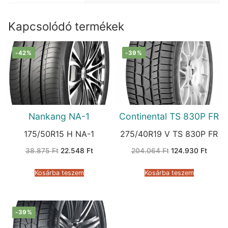
Kapcsolódó termékek
-42%
-39%
Nankang NA-1
Continental TS 830P FR
175/50R15 H NA-1
275/40R19 V TS 830P FR
Original
Current
Original
Curren
38.875
Ft
22.548
Ft
204.064
Ft
124.930
Ft
price
price
price
price
was:
is:
was:
is:
38.875 Ft.
22.548 Ft.
204.064 Ft.
124.93
Kosárba teszem
Kosárba teszem
-39%