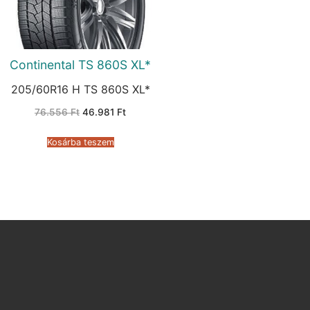
Continental TS 860S XL*
205/60R16 H TS 860S XL*
Original
Current
76.556
Ft
46.981
Ft
price
price
was:
is:
76.556 Ft.
46.981 Ft.
Kosárba teszem