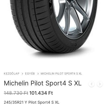
KEZDŐLAP
EGYÉB
MICHELIN PILOT SPORT4 S XL
Michelin Pilot Sport4 S XL
Original
Current
148.730
Ft
101.434
Ft
price
price
was:
is:
245/35R21 Y Pilot Sport4 S XL