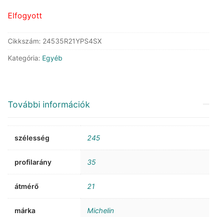
148.730 Ft.
101.434 Ft.
Elfogyott
Cikkszám:
24535R21YPS4SX
Kategória:
Egyéb
További információk
szélesség
245
profilarány
35
átmérő
21
márka
Michelin