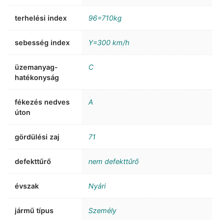
terhelési index
96=710kg
sebesség index
Y=300 km/h
üzemanyag-
C
hatékonyság
fékezés nedves
A
úton
gördülési zaj
71
defekttűrő
nem defekttűrő
évszak
Nyári
jármű típus
Személy