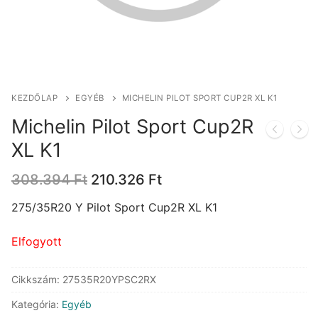
KEZDŐLAP
EGYÉB
MICHELIN PILOT SPORT CUP2R XL K1
Michelin Pilot Sport Cup2R
XL K1
Original
Current
308.394
Ft
210.326
Ft
price
price
was:
is:
275/35R20 Y Pilot Sport Cup2R XL K1
308.394 Ft.
210.326 Ft.
Elfogyott
Cikkszám:
27535R20YPSC2RX
Kategória:
Egyéb