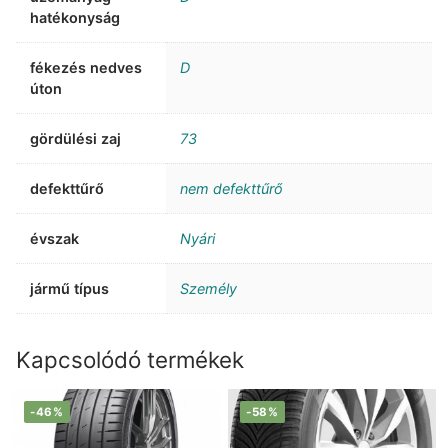
hatékonyság
fékezés nedves
D
úton
gördülési zaj
73
defekttűrő
nem defekttűrő
évszak
Nyári
jármű típus
Személy
Kapcsolódó termékek
-46%
-58%