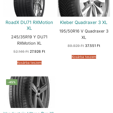
RoadX DU71 RXMotion
Kleber Quadraxer 3 XL
XL
195/50R16 V Quadraxer 3
245/35R19 Y DU71
XL
RXMotion XL
Original
Current
89.929
Ft
37.551
Ft
price
price
Original
Current
52.146
Ft
27.926
Ft
was:
is:
price
price
89.929 Ft.
37.551 F
Kosárba teszem
was:
is:
52.146 Ft.
27.926 Ft.
Kosárba teszem
-45%