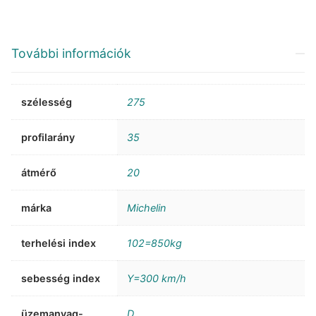
További információk
szélesség
275
profilarány
35
átmérő
20
márka
Michelin
terhelési index
102=850kg
sebesség index
Y=300 km/h
üzemanyag-
D