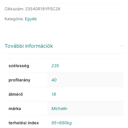
Cikkszám:
23540R18YPSC2X
Kategória:
Egyéb
További információk
szélesség
235
profilarány
40
átmérő
18
márka
Michelin
terhelési index
95=690kg