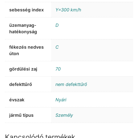
sebesség index
Y=300 km/h
üzemanyag-
D
hatékonyság
fékezés nedves
C
úton
gördülési zaj
70
defekttűrő
nem defekttűrő
évszak
Nyári
jármű típus
Személy
Kapcsolódó termékek