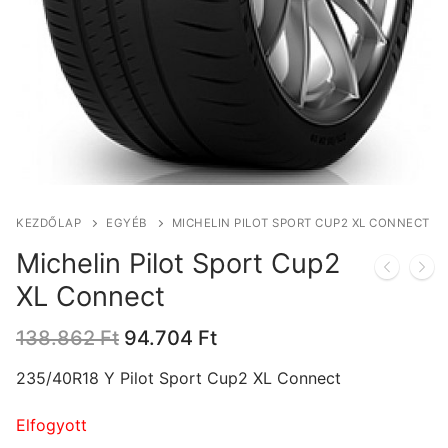
KEZDŐLAP
EGYÉB
MICHELIN PILOT SPORT CUP2 XL CONNECT
Michelin Pilot Sport Cup2
XL Connect
Original
Current
138.862
Ft
94.704
Ft
price
price
was:
is:
235/40R18 Y Pilot Sport Cup2 XL Connect
138.862 Ft.
94.704 Ft.
Elfogyott