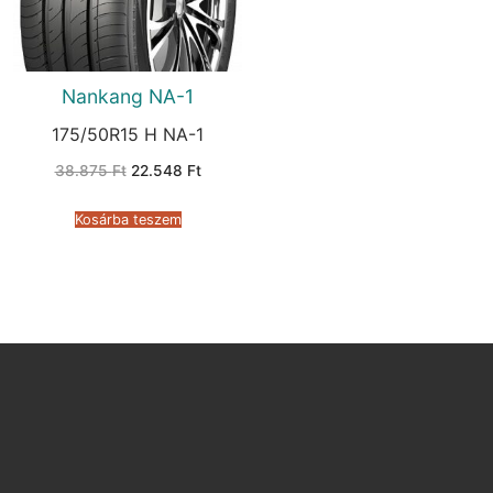
Nankang NA-1
175/50R15 H NA-1
Original
Current
38.875
Ft
22.548
Ft
price
price
was:
is:
38.875 Ft.
22.548 Ft.
Kosárba teszem