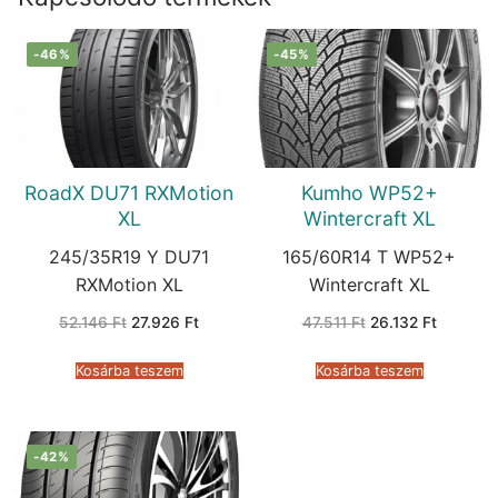
-46%
-45%
RoadX DU71 RXMotion
Kumho WP52+
XL
Wintercraft XL
245/35R19 Y DU71
165/60R14 T WP52+
RXMotion XL
Wintercraft XL
Original
Current
Original
Current
52.146
Ft
27.926
Ft
47.511
Ft
26.132
Ft
price
price
price
price
was:
is:
was:
is:
52.146 Ft.
27.926 Ft.
47.511 Ft.
26.132 F
Kosárba teszem
Kosárba teszem
-42%