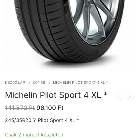
KEZDŐLAP
EGYÉB
MICHELIN PILOT SPORT 4 XL *
Michelin Pilot Sport 4 XL *
Original
Current
141.872
Ft
96.100
Ft
price
price
was:
is:
245/35R20 Y Pilot Sport 4 XL *
141.872 Ft.
96.100 Ft.
Csak 2 maradt készleten