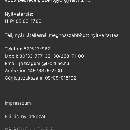
4225 Debrecen, Szentgyörgyfalvi u. 15.
Nyitvatartás:
H-P: 08.00-17.00
Téli, nyári átállásnál meghosszabbított nyitva tartás.
Telefon: 52/523-967
Mobil: 30/33-777-33, 30/268-71-00
Email: jozsagumi@t-online.hu
Adószám: 14576375-2-09
Cégjegyzékszám: 09-09-016102
Impresszum
Elállási nyilatkozat
Vásárlástól való elállás