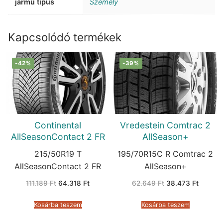
jármű típus
Személy
Kapcsolódó termékek
-42%
-39%
Continental
Vredestein Comtrac 2
AllSeasonContact 2 FR
AllSeason+
215/50R19 T
195/70R15C R Comtrac 2
AllSeasonContact 2 FR
AllSeason+
Original
Current
Original
Current
111.189
Ft
64.318
Ft
62.649
Ft
38.473
Ft
price
price
price
price
was:
is:
was:
is:
111.189 Ft.
64.318 Ft.
62.649 Ft.
38.473 
Kosárba teszem
Kosárba teszem