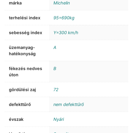
márka
Michelin
terhelési index
95=690kg
sebesség index
Y=300 km/h
üzemanyag-
A
hatékonyság
fékezés nedves
B
úton
gördülési zaj
72
defekttűrő
nem defekttűrő
évszak
Nyári