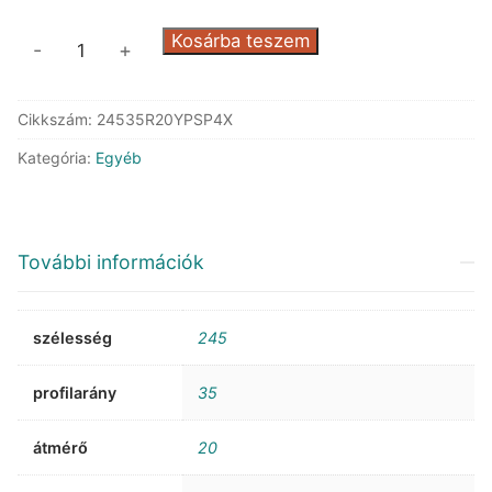
Michelin
Kosárba teszem
-
+
Pilot
Sport
Cikkszám:
24535R20YPSP4X
4
XL
Kategória:
Egyéb
*
mennyiség
További információk
szélesség
245
profilarány
35
átmérő
20