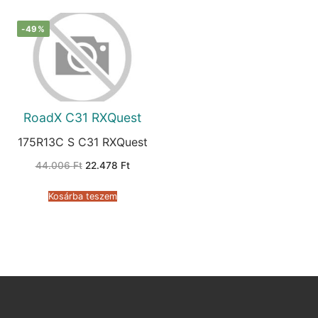
-49%
RoadX C31 RXQuest
175R13C S C31 RXQuest
Original
Current
44.006
Ft
22.478
Ft
price
price
was:
is:
44.006 Ft.
22.478 Ft.
Kosárba teszem