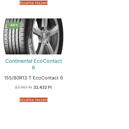
151.295 Ft.
105.599 Ft.
Kosárba teszem
-44%
Continental EcoContact
6
155/80R13 T EcoContact 6
Original
Current
57.747
Ft
32.432
Ft
price
price
was:
is:
57.747 Ft.
32.432 Ft.
Kosárba teszem