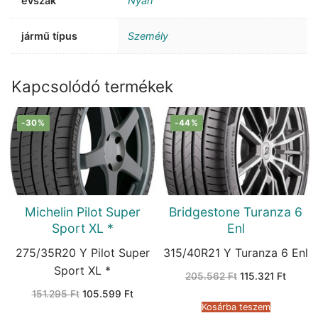
évszak
Nyári
jármű típus
Személy
Kapcsolódó termékek
-30%
-44%
Michelin Pilot Super
Bridgestone Turanza 6
Sport XL *
Enl
275/35R20 Y Pilot Super
315/40R21 Y Turanza 6 Enl
Sport XL *
Original
Curren
205.562
Ft
115.321
Ft
price
price
Original
Current
151.295
Ft
105.599
Ft
was:
is:
price
price
205.562 Ft.
115.321
Kosárba teszem
was:
is: