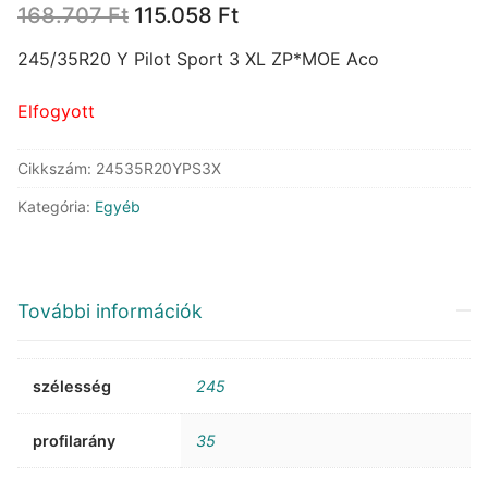
Original
Current
168.707
Ft
115.058
Ft
price
price
was:
is:
245/35R20 Y Pilot Sport 3 XL ZP*MOE Aco
168.707 Ft.
115.058 Ft.
Elfogyott
Cikkszám:
24535R20YPS3X
Kategória:
Egyéb
További információk
szélesség
245
profilarány
35