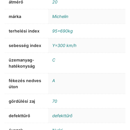
átmérő
20
márka
Michelin
terhelési index
95=690kg
sebesség index
Y=300 km/h
üzemanyag-
C
hatékonyság
fékezés nedves
A
úton
gördülési zaj
70
defekttűrő
defekttűrő