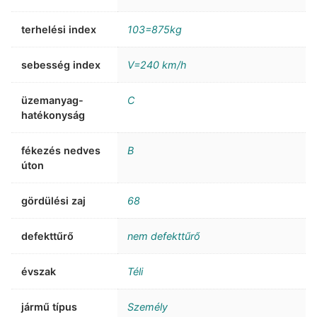
terhelési index
103=875kg
sebesség index
V=240 km/h
üzemanyag-
C
hatékonyság
fékezés nedves
B
úton
gördülési zaj
68
defekttűrő
nem defekttűrő
évszak
Téli
jármű típus
Személy