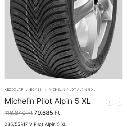
KEZDŐLAP
EGYÉB
MICHELIN PILOT ALPIN 5 XL
Michelin Pilot Alpin 5 XL
Original
Current
116.840
Ft
79.685
Ft
price
price
was:
is:
235/55R17 V Pilot Alpin 5 XL