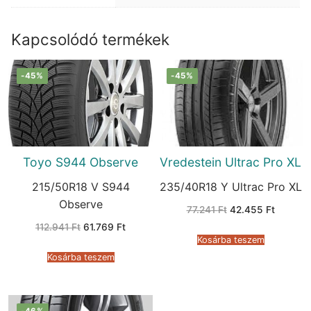
Kapcsolódó termékek
-45%
-45%
Toyo S944 Observe
Vredestein Ultrac Pro XL
215/50R18 V S944
235/40R18 Y Ultrac Pro XL
Observe
Original
Current
77.241
Ft
42.455
Ft
price
price
Original
Current
112.941
Ft
61.769
Ft
was:
is:
price
price
77.241 Ft.
42.455 
Kosárba teszem
was:
is:
112.941 Ft.
61.769 Ft.
Kosárba teszem
-46%