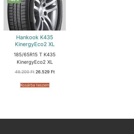
Hankook K435
KinergyEco2 XL
185/65R15 T K435
KinergyEco2 XL
Original
Current
49.200
Ft
26.529
Ft
price
price
was:
is:
49.200 Ft.
26.529 Ft.
Kosárba teszem