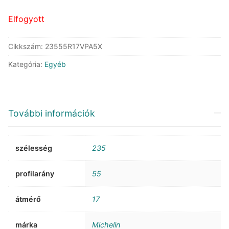
116.840 Ft.
79.685 Ft.
Elfogyott
Cikkszám:
23555R17VPA5X
Kategória:
Egyéb
További információk
szélesség
235
profilarány
55
átmérő
17
márka
Michelin