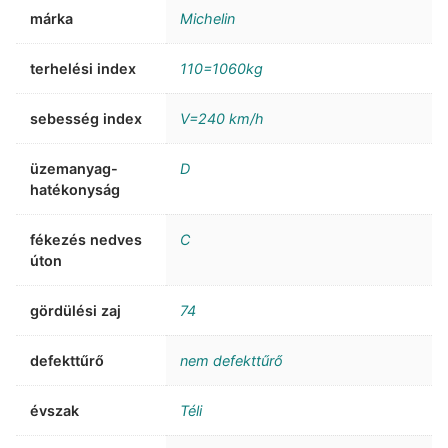
márka
Michelin
terhelési index
110=1060kg
sebesség index
V=240 km/h
üzemanyag-
D
hatékonyság
fékezés nedves
C
úton
gördülési zaj
74
defekttűrő
nem defekttűrő
évszak
Téli