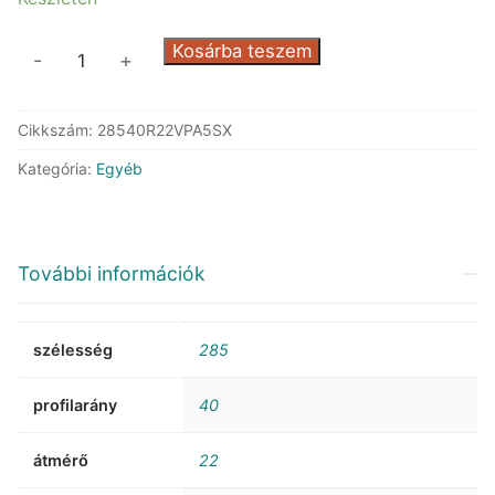
Michelin
Kosárba teszem
-
+
Pilot
Alpin
Cikkszám:
28540R22VPA5SX
5
SUV
Kategória:
Egyéb
XL
mennyiség
További információk
szélesség
285
profilarány
40
átmérő
22