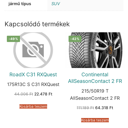
jármű típus
SUV
Kapcsolódó termékek
-49%
-42%
RoadX C31 RXQuest
Continental
AllSeasonContact 2 FR
175R13C S C31 RXQuest
215/50R19 T
Original
Current
44.006
Ft
22.478
Ft
price
price
AllSeasonContact 2 FR
was:
is:
44.006 Ft.
22.478 Ft.
Kosárba teszem
Original
Current
111.189
Ft
64.318
Ft
price
price
was:
is:
111.189 Ft.
64.318 F
Kosárba teszem