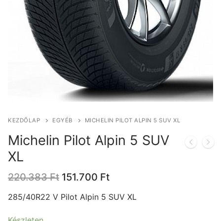
KEZDŐLAP
EGYÉB
MICHELIN PILOT ALPIN 5 SUV XL
Michelin Pilot Alpin 5 SUV
XL
Original
Current
220.383
Ft
151.700
Ft
price
price
was:
is:
285/40R22 V Pilot Alpin 5 SUV XL
220.383 Ft.
151.700 Ft.
Készleten