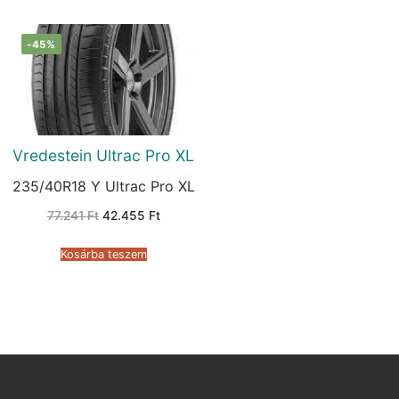
-45%
Vredestein Ultrac Pro XL
235/40R18 Y Ultrac Pro XL
Original
Current
77.241
Ft
42.455
Ft
price
price
was:
is:
77.241 Ft.
42.455 Ft.
Kosárba teszem