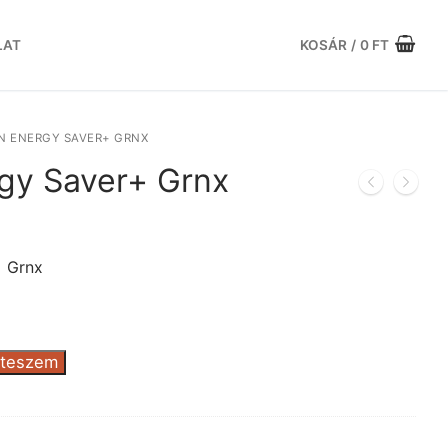
LAT
KOSÁR
/
0
FT
N ENERGY SAVER+ GRNX
rgy Saver+ Grnx
urrent
ice
:
+ Grnx
.433 Ft.
 teszem