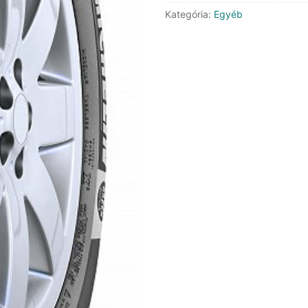
mennyiség
Kategória:
Egyéb