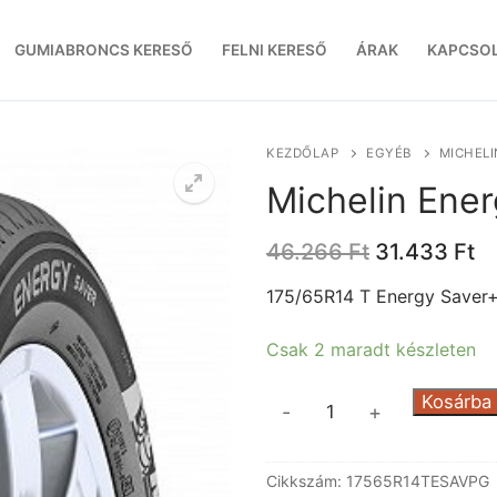
GUMIABRONCS KERESŐ
FELNI KERESŐ
ÁRAK
KAPCSO
KEZDŐLAP
EGYÉB
MICHELI
Michelin Ene
Original
C
46.266
Ft
31.433
Ft
price
pr
was:
is
175/65R14 T Energy Saver
46.266 Ft.
31
Csak 2 maradt készleten
Michelin
Kosárba
-
+
Energy
Saver+
Cikkszám:
17565R14TESAVPG
Grnx