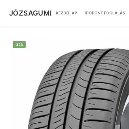
Ugrás
a
JÓZSAGUMI
KEZDŐLAP
IDŐPONT FOGLALÁS
tartalomra
-32%