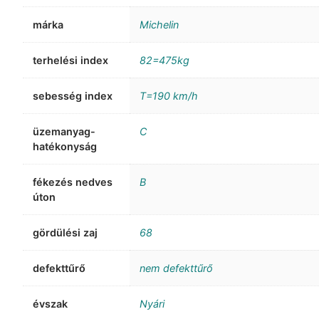
márka
Michelin
terhelési index
82=475kg
sebesség index
T=190 km/h
üzemanyag-
C
hatékonyság
fékezés nedves
B
úton
gördülési zaj
68
defekttűrő
nem defekttűrő
évszak
Nyári