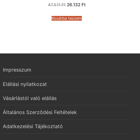
Original
Current
47.511
Ft
26.132
Ft
price
price
was:
is:
47.511 Ft.
26.132 Ft.
Kosárba teszem
Impresszum
Elállási nyilatkozat
Vásárlástól való elállás
Általános Szerződési Feltételek
Adatkezelési Tájékoztató