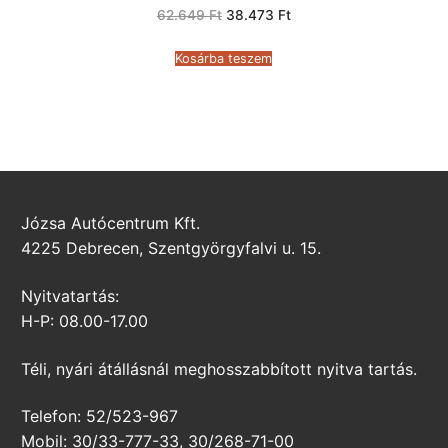
Original
Current
62.649
Ft
38.473
Ft
price
price
was:
is:
62.649 Ft.
38.473 Ft.
Kosárba teszem
Józsa Autócentrum Kft.
4225 Debrecen, Szentgyörgyfalvi u. 15.
Nyitvatartás:
H-P: 08.00-17.00
Téli, nyári átállásnál meghosszabbított nyitva tartás.
Telefon: 52/523-967
Mobil: 30/33-777-33, 30/268-71-00