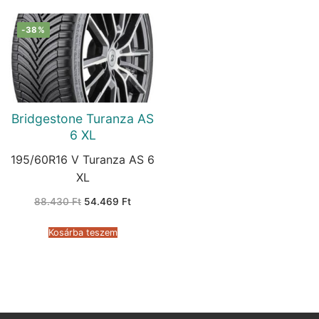
-38%
Bridgestone Turanza AS
6 XL
195/60R16 V Turanza AS 6
XL
Original
Current
88.430
Ft
54.469
Ft
price
price
was:
is:
88.430 Ft.
54.469 Ft.
Kosárba teszem