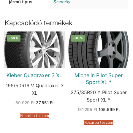
jármű típus
Személy
Kapcsolódó termékek
-58%
-30%
Kleber Quadraxer 3 XL
Michelin Pilot Super
Sport XL *
195/50R16 V Quadraxer 3
275/35R20 Y Pilot Super
XL
Sport XL *
Original
Current
89.929
Ft
37.551
Ft
price
price
Original
Curren
151.295
Ft
105.599
Ft
was:
is:
price
price
89.929 Ft.
37.551 Ft.
Kosárba teszem
was:
is:
151.295 Ft.
105.59
Kosárba teszem