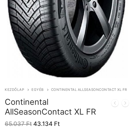
KEZDŐLAP
EGYÉB
CONTINENTAL ALLSEASONCONTACT XL FR
Continental
AllSeasonContact XL FR
Original
Current
65.037
Ft
43.134
Ft
price
price