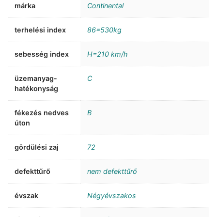
márka
Continental
terhelési index
86=530kg
sebesség index
H=210 km/h
üzemanyag-
C
hatékonyság
fékezés nedves
B
úton
gördülési zaj
72
defekttűrő
nem defekttűrő
évszak
Négyévszakos