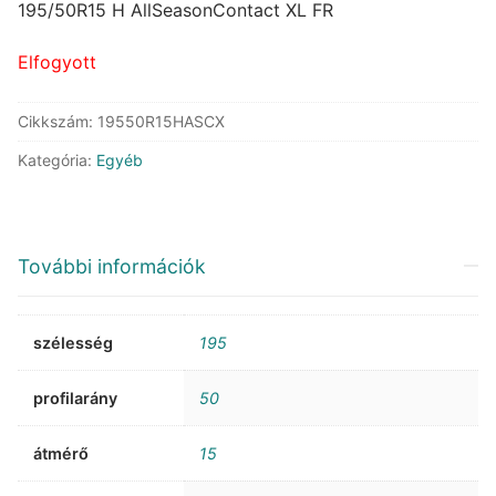
was:
is:
195/50R15 H AllSeasonContact XL FR
65.037 Ft.
43.134 Ft.
Elfogyott
Cikkszám:
19550R15HASCX
Kategória:
Egyéb
További információk
szélesség
195
profilarány
50
átmérő
15