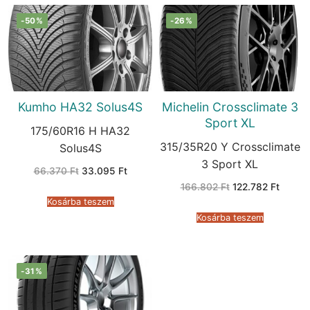
-50%
-26%
Kumho HA32 Solus4S
Michelin Crossclimate 3
Sport XL
175/60R16 H HA32
315/35R20 Y Crossclimate
Solus4S
3 Sport XL
Original
Current
66.370
Ft
33.095
Ft
price
price
Original
Curren
166.802
Ft
122.782
Ft
was:
is:
price
price
66.370 Ft.
33.095 Ft.
Kosárba teszem
was:
is:
166.802 Ft.
122.782
Kosárba teszem
-31%