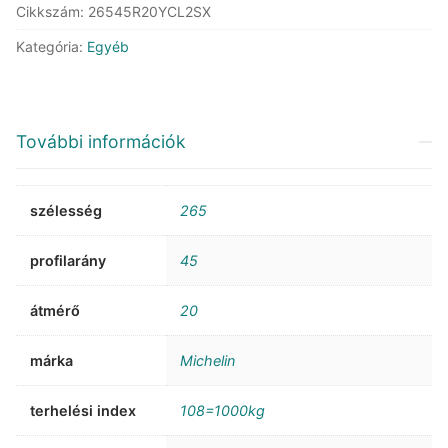
Cikkszám:
26545R20YCL2SX
SUV
XL
Kategória:
Egyéb
mennyiség
További információk
szélesség
265
profilarány
45
átmérő
20
márka
Michelin
terhelési index
108=1000kg