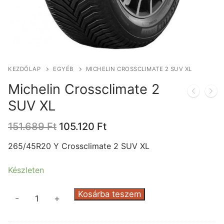
KEZDŐLAP
EGYÉB
MICHELIN CROSSCLIMATE 2 SUV XL
Michelin Crossclimate 2
SUV XL
Original
Current
151.689
Ft
105.120
Ft
price
price
was:
is:
265/45R20 Y Crossclimate 2 SUV XL
151.689 Ft.
105.120 Ft.
Készleten
Michelin
Kosárba teszem
-
+
Crossclimate
2