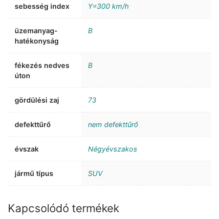
sebesség index
Y=300 km/h
üzemanyag-
B
hatékonyság
fékezés nedves
B
úton
gördülési zaj
73
defekttűrő
nem defekttűrő
évszak
Négyévszakos
jármű típus
SUV
Kapcsolódó termékek