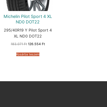
Michelin Pilot Sport 4 XL
ND0 DOT22
295/40R19 Y Pilot Sport 4
XL ND0 DOT22
Original
Current
183.071
Ft
126.554
Ft
price
price
was:
is:
183.071 Ft.
126.554 Ft.
Kosárba teszem