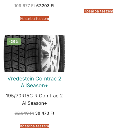
price
price
Original
Current
109.677
Ft
67.203
Ft
was:
is:
price
price
57.747 Ft.
32.432 
Kosárba teszem
was:
is:
109.677 Ft.
67.203 Ft.
Kosárba teszem
-39%
Vredestein Comtrac 2
AllSeason+
195/70R15C R Comtrac 2
AllSeason+
Original
Current
62.649
Ft
38.473
Ft
price
price
was:
is:
62.649 Ft.
38.473 Ft.
Kosárba teszem