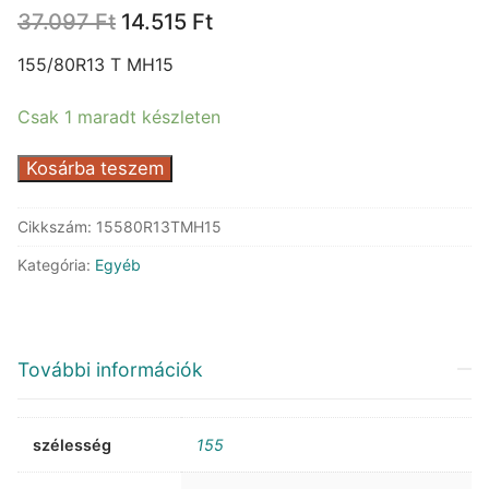
Original
Current
37.097
Ft
14.515
Ft
price
price
was:
is:
155/80R13 T MH15
37.097 Ft.
14.515 Ft.
Csak 1 maradt készleten
Marshal
Kosárba teszem
MH15
mennyiség
Cikkszám:
15580R13TMH15
Kategória:
Egyéb
További információk
szélesség
155