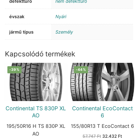
defekttűrő
nem defekttűrő
évszak
Nyári
jármű típus
Személy
Kapcsolódó termékek
-39%
-44%
Continental TS 830P XL
Continental EcoContact
AO
6
195/50R16 H TS 830P XL
155/80R13 T EcoContact 6
AO
Original
Current
57.747
Ft
32.432
Ft