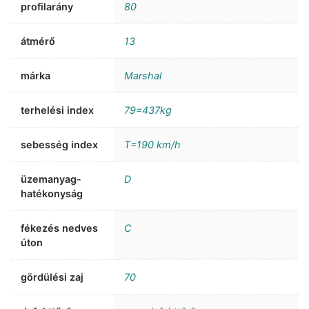
profilarány
80
átmérő
13
márka
Marshal
terhelési index
79=437kg
sebesség index
T=190 km/h
üzemanyag-
D
hatékonyság
fékezés nedves
C
úton
gördülési zaj
70