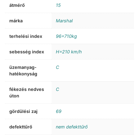
átmérő
15
márka
Marshal
terhelési index
96=710kg
sebesség index
H=210 km/h
üzemanyag-
C
hatékonyság
fékezés nedves
C
úton
gördülési zaj
69
defekttűrő
nem defekttűrő