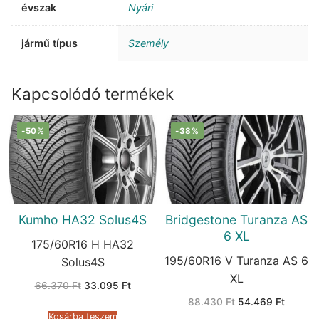
évszak
Nyári
jármű típus
Személy
Kapcsolódó termékek
-50%
-38%
Kumho HA32 Solus4S
Bridgestone Turanza AS
6 XL
175/60R16 H HA32
195/60R16 V Turanza AS 6
Solus4S
XL
Original
Current
66.370
Ft
33.095
Ft
price
price
Original
Current
88.430
Ft
54.469
Ft
was:
is:
price
price
66.370 Ft.
33.095 Ft.
Kosárba teszem