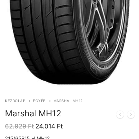
KEZDŐLAP
EGYÉB
MARSHAL MH12
Marshal MH12
Original
Current
62.929
Ft
24.014
Ft
price
price
was:
is:
215/65R15 H MH12