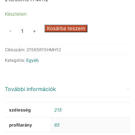
62.929 Ft.
24.014 Ft.
Készleten
Marshal
Kosárba teszem
-
+
MH12
mennyiség
Cikkszám:
21565R15HMH12
Kategória:
Egyéb
További információk
szélesség
215
profilarány
65