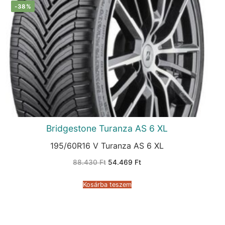
-38%
Bridgestone Turanza AS 6 XL
195/60R16 V Turanza AS 6 XL
Original
Current
88.430
Ft
54.469
Ft
price
price
was:
is:
88.430 Ft.
54.469 Ft.
Kosárba teszem