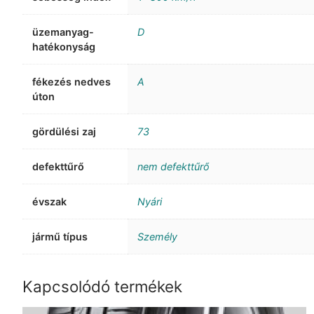
üzemanyag-
D
hatékonyság
fékezés nedves
A
úton
gördülési zaj
73
defekttűrő
nem defekttűrő
évszak
Nyári
jármű típus
Személy
Kapcsolódó termékek