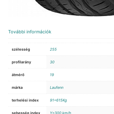
További információk
szélesség
255
profilarány
30
átmérő
19
márka
Laufenn
terhelési index
91=615Kg
sebesség index
Y=300 km/h