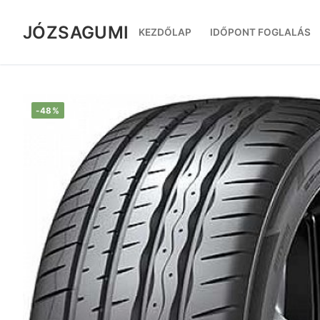
Ugrás
a
JÓZSAGUMI
KEZDŐLAP
IDŐPONT FOGLALÁS
tartalomra
-48%