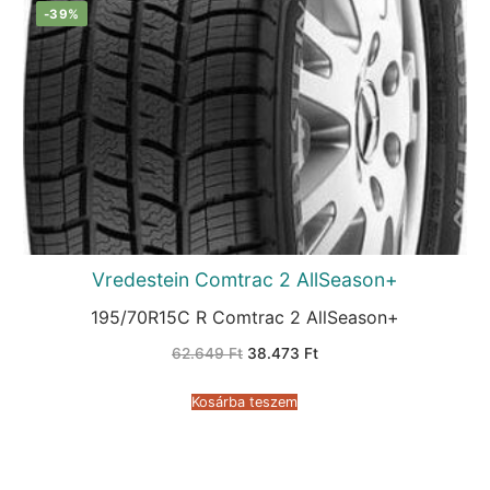
-39%
Vredestein Comtrac 2 AllSeason+
195/70R15C R Comtrac 2 AllSeason+
Original
Current
62.649
Ft
38.473
Ft
price
price
was:
is:
62.649 Ft.
38.473 Ft.
Kosárba teszem