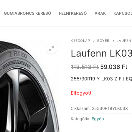
GUMIABRONCS KERESŐ
FELNI KERESŐ
ÁRAK
KAPCSO
KEZDŐLAP
EGYÉB
LAUFENN
Laufenn LK03
Original
C
113.513
Ft
59.036
Ft
price
p
was:
is
255/30R19 Y LK03 Z Fit E
113.513 Ft.
5
Elfogyott
Cikkszám:
25530R19YLK03X
Kategória:
Egyéb