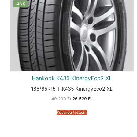
-46%
Hankook K435 KinergyEco2 XL
185/65R15 T K435 KinergyEco2 XL
Original
Current
49.200
Ft
26.529
Ft
price
price
was:
is:
49.200 Ft.
26.529 Ft.
Kosárba teszem