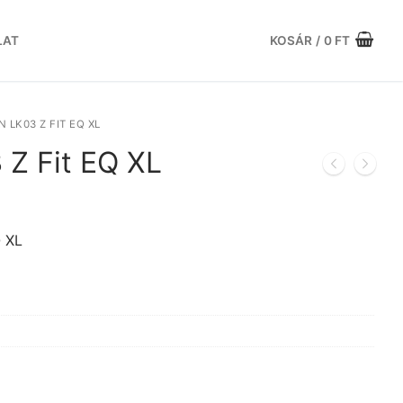
LAT
KOSÁR
/
0
FT
 LK03 Z FIT EQ XL
 Z Fit EQ XL
urrent
rice
:
Q XL
9.036 Ft.