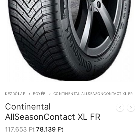
KEZDŐLAP
EGYÉB
CONTINENTAL ALLSEASONCONTACT XL FR
Continental
AllSeasonContact XL FR
Original
Current
117.653
Ft
78.139
Ft
price
price