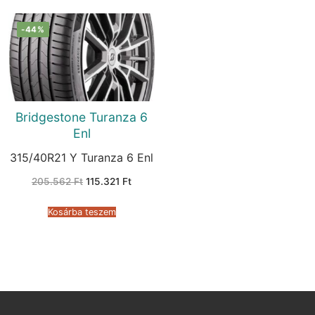
-44%
Bridgestone Turanza 6
Enl
315/40R21 Y Turanza 6 Enl
Original
Current
205.562
Ft
115.321
Ft
price
price
was:
is:
205.562 Ft.
115.321 Ft.
Kosárba teszem