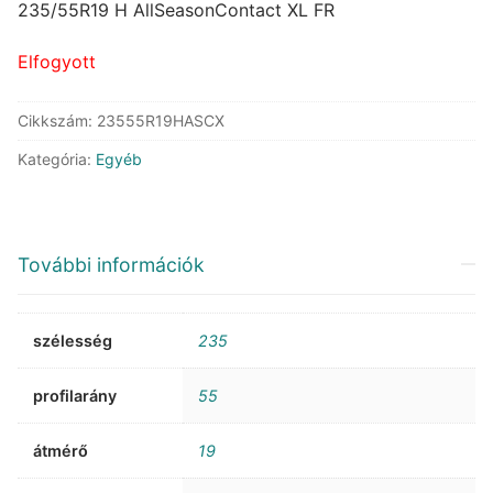
was:
is:
235/55R19 H AllSeasonContact XL FR
117.653 Ft.
78.139 Ft.
Elfogyott
Cikkszám:
23555R19HASCX
Kategória:
Egyéb
További információk
szélesség
235
profilarány
55
átmérő
19