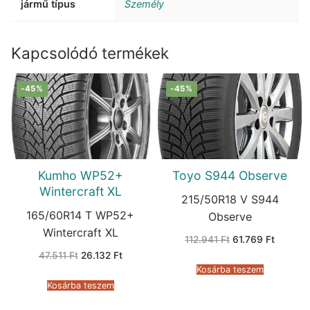
jármű típus
Személy
Kapcsolódó termékek
-45%
-45%
Kumho WP52+
Toyo S944 Observe
Wintercraft XL
215/50R18 V S944
165/60R14 T WP52+
Observe
Wintercraft XL
Original
Current
112.941
Ft
61.769
Ft
price
price
Original
Current
47.511
Ft
26.132
Ft
was:
is:
price
price
112.941 Ft.
61.769 F
Kosárba teszem
was:
is:
47.511 Ft.
26.132 Ft.
Kosárba teszem