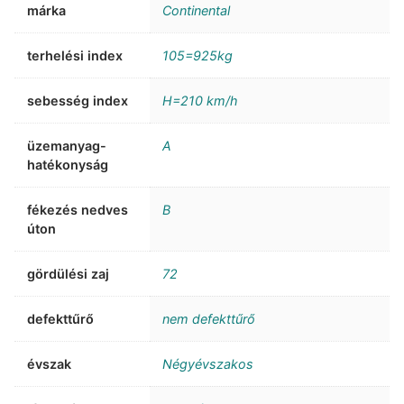
márka
Continental
terhelési index
105=925kg
sebesség index
H=210 km/h
üzemanyag-
A
hatékonyság
fékezés nedves
B
úton
gördülési zaj
72
defekttűrő
nem defekttűrő
évszak
Négyévszakos