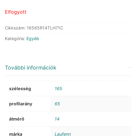
34.950 Ft.
20.201 Ft.
Elfogyott
Cikkszám:
16565R14TLH71C
Kategória:
Egyéb
További információk
szélesség
165
profilarány
65
átmérő
14
márka
Laufenn