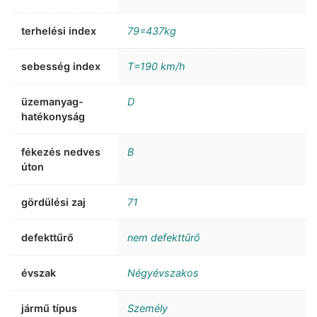
terhelési index
79=437kg
sebesség index
T=190 km/h
üzemanyag-
D
hatékonyság
fékezés nedves
B
úton
gördülési zaj
71
defekttűrő
nem defekttűrő
évszak
Négyévszakos
jármű típus
Személy