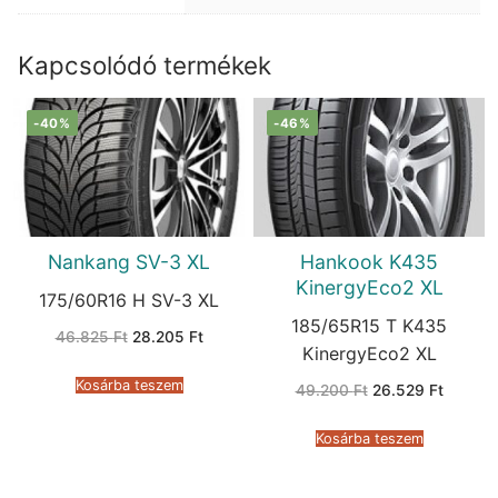
Kapcsolódó termékek
-40%
-46%
Nankang SV-3 XL
Hankook K435
KinergyEco2 XL
175/60R16 H SV-3 XL
185/65R15 T K435
Original
Current
46.825
Ft
28.205
Ft
price
price
KinergyEco2 XL
was:
is:
46.825 Ft.
28.205 Ft.
Kosárba teszem
Original
Current
49.200
Ft
26.529
Ft
price
price
was:
is:
49.200 Ft.
26.529 
Kosárba teszem