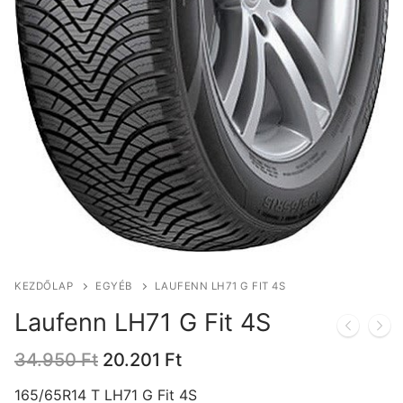
KEZDŐLAP
EGYÉB
LAUFENN LH71 G FIT 4S
Laufenn LH71 G Fit 4S
Original
Current
34.950
Ft
20.201
Ft
price
price
was:
is:
165/65R14 T LH71 G Fit 4S