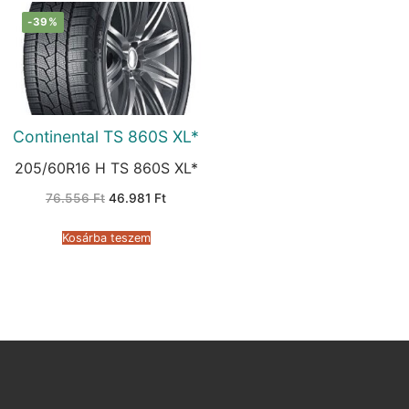
-39%
Continental TS 860S XL*
205/60R16 H TS 860S XL*
Original
Current
76.556
Ft
46.981
Ft
price
price
was:
is:
76.556 Ft.
46.981 Ft.
Kosárba teszem