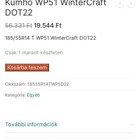
Kumho WP51 WinterCraft
DOT22
Original
Current
56.331
Ft
19.544
Ft
price
price
was:
is:
185/55R14 T WP51 WinterCraft DOT22
56.331 Ft.
19.544 Ft.
Csak 1 maradt készleten
Kumho
Kosárba teszem
WP51
WinterCraft
Cikkszám:
18555R14TWP5D22
DOT22
Kategória:
Egyéb
mennyiség
További információk