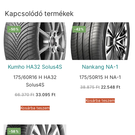
Kapcsolódó termékek
-50%
-42%
Kumho HA32 Solus4S
Nankang NA-1
175/60R16 H HA32
175/50R15 H NA-1
Solus4S
Original
Current
38.875
Ft
22.548
Ft
price
price
Original
Current
66.370
Ft
33.095
Ft
was:
is:
price
price
38.875 Ft.
22.548 
Kosárba teszem
was:
is:
66.370 Ft.
33.095 Ft.
Kosárba teszem
-58%