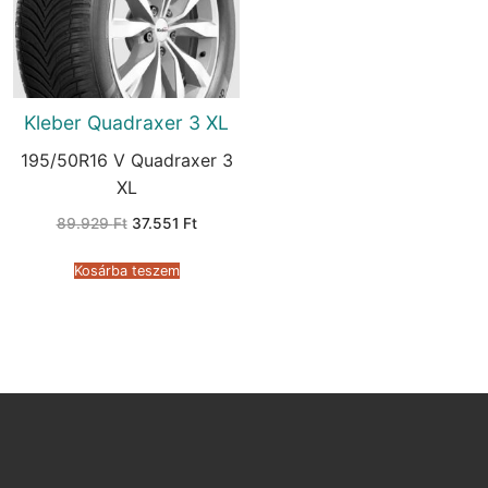
Kleber Quadraxer 3 XL
195/50R16 V Quadraxer 3
XL
Original
Current
89.929
Ft
37.551
Ft
price
price
was:
is:
89.929 Ft.
37.551 Ft.
Kosárba teszem