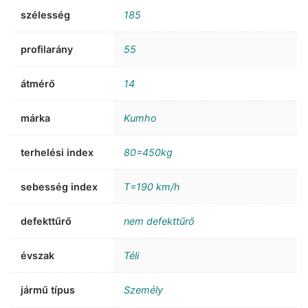
szélesség
185
profilarány
55
átmérő
14
márka
Kumho
terhelési index
80=450kg
sebesség index
T=190 km/h
defekttűrő
nem defekttűrő
évszak
Téli
jármű típus
Személy