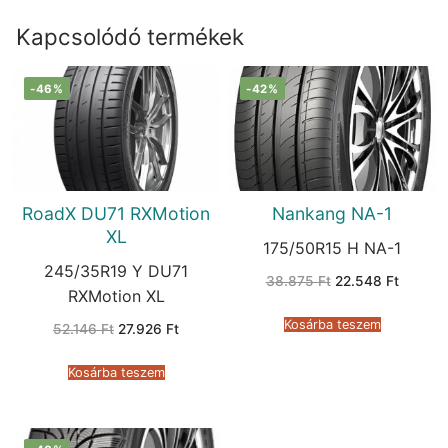
Kapcsolódó termékek
-46%
-42%
RoadX DU71 RXMotion
Nankang NA-1
XL
175/50R15 H NA-1
245/35R19 Y DU71
Original
Current
38.875
Ft
22.548
Ft
price
price
RXMotion XL
was:
is:
38.875 Ft.
22.548 
Kosárba teszem
Original
Current
52.146
Ft
27.926
Ft
price
price
was:
is:
52.146 Ft.
27.926 Ft.
Kosárba teszem