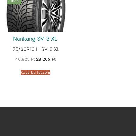
-40%
Nankang SV-3 XL
175/60R16 H SV-3 XL
Original
Current
46.825
Ft
28.205
Ft
price
price
was:
is:
46.825 Ft.
28.205 Ft.
Kosárba teszem