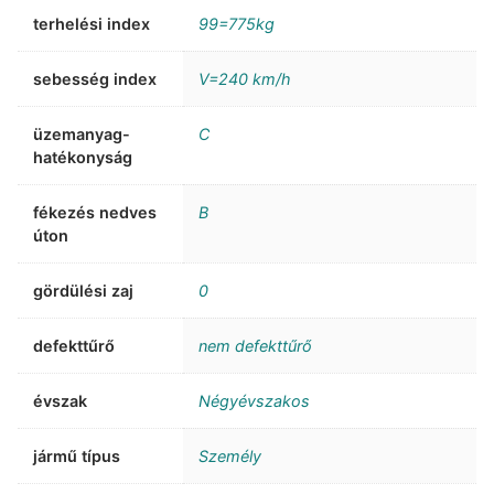
terhelési index
99=775kg
sebesség index
V=240 km/h
üzemanyag-
C
hatékonyság
fékezés nedves
B
úton
gördülési zaj
0
defekttűrő
nem defekttűrő
évszak
Négyévszakos
jármű típus
Személy