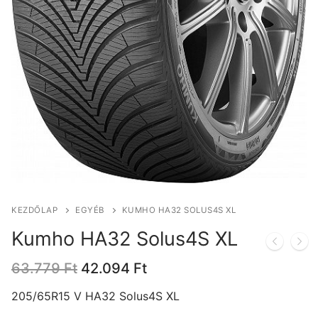
KEZDŐLAP
EGYÉB
KUMHO HA32 SOLUS4S XL
Kumho HA32 Solus4S XL
Original
Current
63.779
Ft
42.094
Ft
price
price
was:
is:
205/65R15 V HA32 Solus4S XL
63.779 Ft.
42.094 Ft.