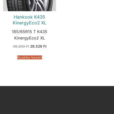
Hankook K435
KinergyEco2 XL
185/65R15 T K435
KinergyEco2 XL
Original
Current
49.200
Ft
26.529
Ft
price
price
was:
is:
49.200 Ft.
26.529 Ft.
Kosárba teszem