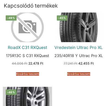
Kapcsolódó termékek
-49%
-45%
RoadX C31 RXQuest
Vredestein Ultrac Pro XL
175R13C S C31 RXQuest
235/40R18 Y Ultrac Pro XL
Original
Current
Original
Current
44.006
Ft
22.478
Ft
77.241
Ft
42.455
Ft
price
price
price
price
was:
is:
was:
is:
44.006 Ft.
22.478 Ft.
77.241 Ft.
42.455 
Kosárba teszem
Kosárba teszem
-46%