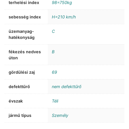
terhelési index
98=750kg
sebesség index
H=210 km/h
üzemanyag-
C
hatékonyság
fékezés nedves
B
úton
gördülési zaj
69
defekttűrő
nem defekttűrő
évszak
Téli
jármű típus
Személy